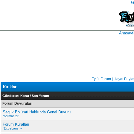
G
takipçi
instagram
takipçi
satın
takipçi
al
hilesi
Anasayf
Eylül Forum | Hayat Payla
Kırıklar
Gönderen:
Konu
/
Son Yorum
Forum Duyuruları
Sağlık Bölümü Hakkında Genel Duyuru
rootmaster
Forum Kuralları
`ExceLans. ~