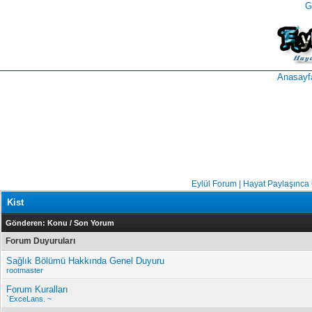
G
takipçi
instagram
takipçi
satın
takipçi
al
hilesi
Anasayf
Eylül Forum | Hayat Paylaşınca
Kist
Gönderen:
Konu
/
Son Yorum
Forum Duyuruları
Sağlık Bölümü Hakkında Genel Duyuru
rootmaster
Forum Kuralları
`ExceLans. ~