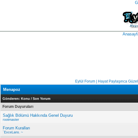
G
takipçi
instagram
takipçi
satın
takipçi
al
hilesi
Anasayf
Eylül Forum | Hayat Paylaşınca Güzel
Menapoz
Gönderen:
Konu
/
Son Yorum
Forum Duyuruları
Sağlık Bölümü Hakkında Genel Duyuru
rootmaster
Forum Kuralları
`ExceLans. ~