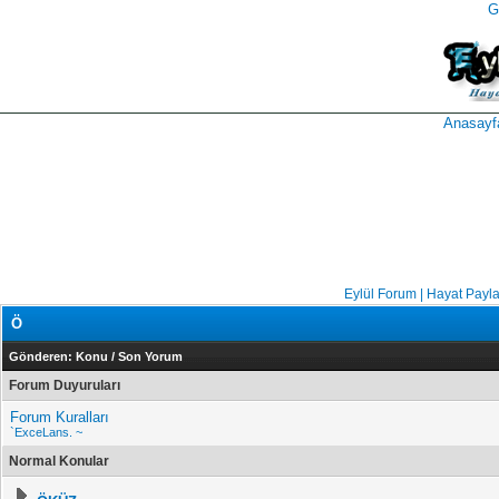
G
takipçi
instagram
takipçi
satın
takipçi
al
hilesi
Anasayf
Eylül Forum | Hayat Payl
Ö
Gönderen:
Konu
/
Son Yorum
Forum Duyuruları
Forum Kuralları
`ExceLans. ~
Normal Konular