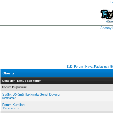
G
takipçi
instagram
takipçi
satın
takipçi
al
hilesi
Anasayf
Eylül Forum | Hayat Paylaşınca G
Obezite
Gönderen:
Konu
/
Son Yorum
Forum Duyuruları
Sağlık Bölümü Hakkında Genel Duyuru
rootmaster
Forum Kuralları
`ExceLans. ~