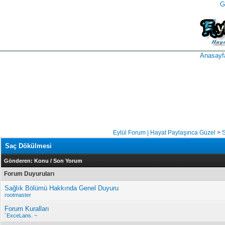
G
takipçi
instagram
takipçi
satın
takipçi
al
hilesi
Anasayf
Eylül Forum | Hayat Paylaşınca Güzel
>
S
Saç Dökülmesi
Gönderen:
Konu
/
Son Yorum
Forum Duyuruları
Sağlık Bölümü Hakkında Genel Duyuru
rootmaster
Forum Kuralları
`ExceLans. ~