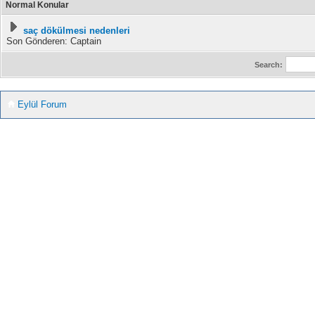
Normal Konular
saç dökülmesi nedenleri
Son Gönderen: Captain
Search:
Eylül Forum