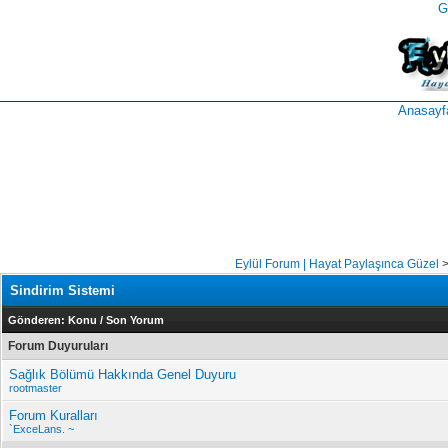
G
takipçi
instagram
takipçi
satın
takipçi
al
hilesi
Anasayf
Eylül Forum | Hayat Paylaşınca Güzel
Sindirim Sistemi
Gönderen:
Konu
/
Son Yorum
Forum Duyuruları
Sağlık Bölümü Hakkında Genel Duyuru
rootmaster
Forum Kuralları
`ExceLans. ~