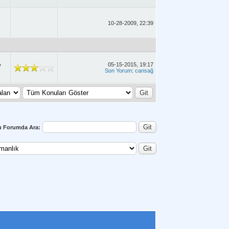
10-28-2009, 22:39
05-15-2015, 19:17
7
Son Yorum
:
cansağ
u Forumda Ara: