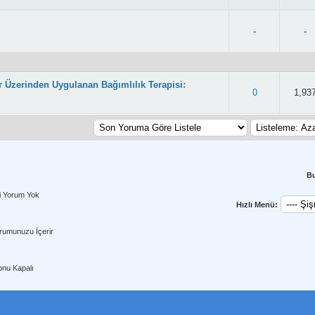
-
-
r Üzerinden Uygulanan Bağımlılık Terapisi:
 2.74/5 - 58 oy
0
1,93
B
i Yorum Yok
Hızlı Menü:
rumunuzu İçerir
nu Kapalı