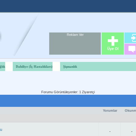
Reklam Ver
Foru
Reklam A
ğlık
Dahiliye (İç Hastalıkları)
Şişmanlık
Forumu Görüntüleyenler: 1 Ziyaretçi
Yorumlar
Okun
ru
-
-