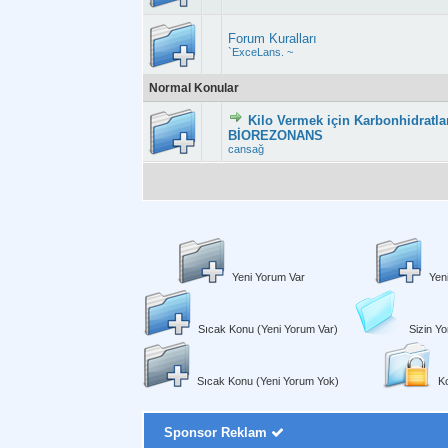
Forum Kuralları
`ExceLans. ~
Normal Konular
Kilo Vermek için Karbonhidratla
Derecelendirme:
BİOREZONANS
cansağ
Yeni Yorum Var
Yen
Sıcak Konu (Yeni Yorum Var)
Sizin Yo
Sıcak Konu (Yeni Yorum Yok)
Ko
Sponsor Reklam