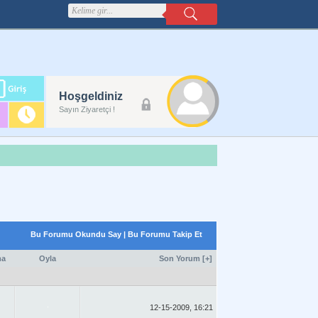
m
Hoşgeldiniz
lanı
Sayın Ziyaretçi !
Bu Forumu Okundu Say
|
Bu Forumu Takip Et
ma
Oyla
Son Yorum
[
+
]
12-15-2009, 16:21