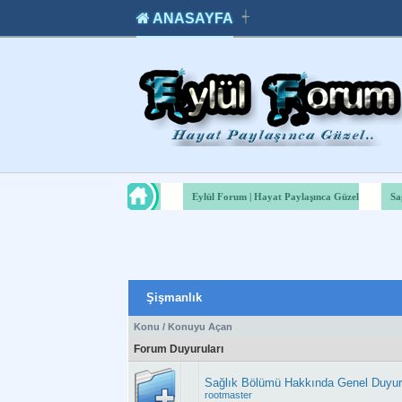
ANASAYFA
┽
takipçi
instagram
takipçi
satın
takipçi
al
hilesi
Eylül Forum | Hayat Paylaşınca Güzel
Sa
Şişmanlık
Konu
/
Konuyu Açan
Forum Duyuruları
Sağlık Bölümü Hakkında Genel Duyu
rootmaster