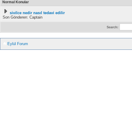
Normal Konular
sivilce nedir nasıl tedavi edilir
Son Gönderen: Captain
Search:
Eylül Forum