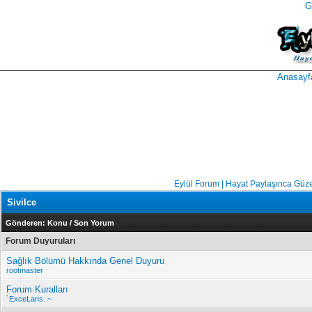
G
takipçi
instagram
takipçi
satın
takipçi
al
hilesi
Anasayf
Eylül Forum | Hayat Paylaşınca Güz
Sivilce
Gönderen:
Konu
/
Son Yorum
Forum Duyuruları
Sağlık Bölümü Hakkında Genel Duyuru
rootmaster
Forum Kuralları
`ExceLans. ~