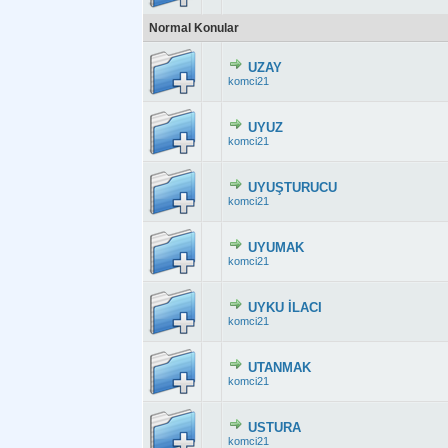
Normal Konular
UZAY
Derecelendirme:
komci21
UYUZ
Derecelendirme:
komci21
UYUŞTURUCU
Derecelendirme:
komci21
UYUMAK
Derecelendirme
komci21
UYKU İLACI
Derecelendirme:
komci21
UTANMAK
Derecelendirme: 
komci21
USTURA
Derecelendirme:
komci21