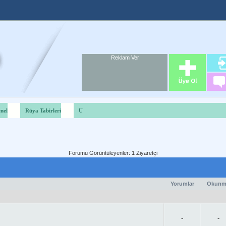
Reklam Ver
Foru
Reklam A
nel
Rüya Tabirleri
U
Forumu Görüntüleyenler: 1 Ziyaretçi
Yorumlar
Okunm
-
-