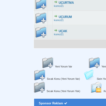
UÇURTMA
Derecelendirme:
komci21
UÇURUM
Derecelendirme:
komci21
UÇAK
Derecelendirme:
komci21
Yeni Yorum Var
Yen
Sıcak Konu (Yeni Yorum Var)
Sizin Yo
Sıcak Konu (Yeni Yorum Yok)
Ko
Sponsor Reklam