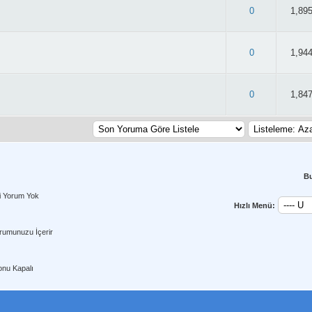
 2.85/5 - 52 oy
0
1,89
 2.84/5 - 44 oy
0
1,94
 3.11/5 - 45 oy
0
1,84
B
i Yorum Yok
Hızlı Menü:
rumunuzu İçerir
nu Kapalı