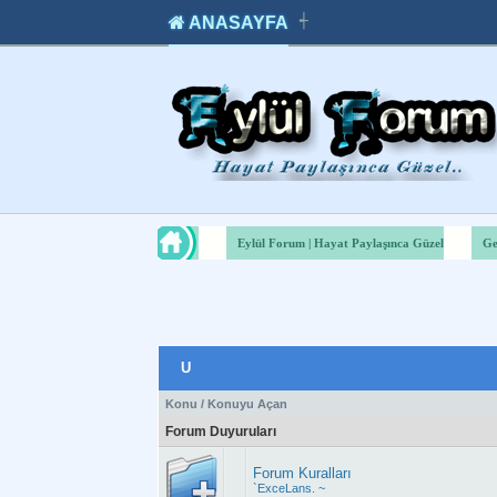
ANASAYFA
┽
takipçi
instagram
takipçi
satın
takipçi
al
hilesi
Eylül Forum | Hayat Paylaşınca Güzel
Ge
U
Konu
/
Konuyu Açan
Forum Duyuruları
Forum Kuralları
`ExceLans. ~