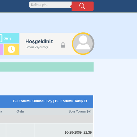
m
Hoşgeldiniz
lanı
Sayın Ziyaretçi !
Bu Forumu Okundu Say
|
Bu Forumu Takip Et
a
Oyla
Son Yorum
[
+
]
10-28-2009, 22:39