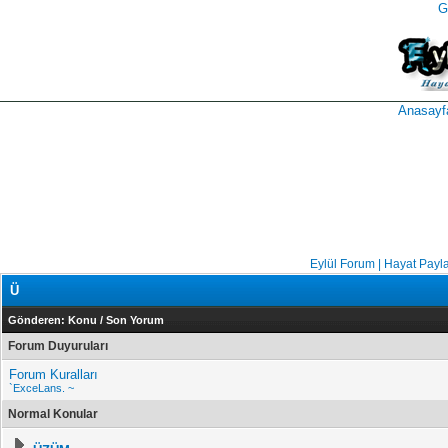
G
takipçi
instagram
takipçi
satın
takipçi
al
hilesi
Anasayf
Eylül Forum | Hayat Payl
Ü
Gönderen:
Konu
/
Son Yorum
Forum Duyuruları
Forum Kuralları
`ExceLans. ~
Normal Konular