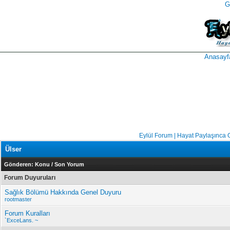
G
takipçi
instagram
takipçi
satın
takipçi
al
hilesi
Anasayf
Eylül Forum | Hayat Paylaşınca 
Ülser
Gönderen:
Konu
/
Son Yorum
Forum Duyuruları
Sağlık Bölümü Hakkında Genel Duyuru
rootmaster
Forum Kuralları
`ExceLans. ~