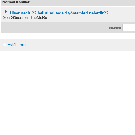
Normal Konular
Ülser nedir ?? belirtileri tedavi yöntemleri nelerdir??
Son Gönderen: TheMuRo
Search:
Eylül Forum