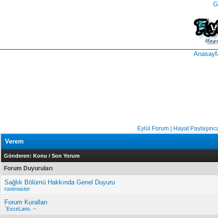
G
takipçi
instagram
takipçi
satın
takipçi
al
hilesi
Anasayf
Eylül Forum | Hayat Paylaşınc
Verem
Gönderen:
Konu
/
Son Yorum
Forum Duyuruları
Sağlık Bölümü Hakkında Genel Duyuru
rootmaster
Forum Kuralları
`ExceLans. ~