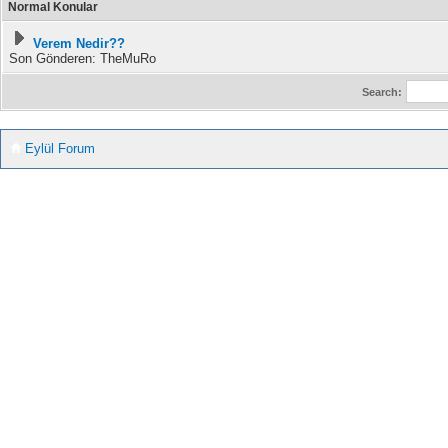
Normal Konular
Verem Nedir??
Son Gönderen: TheMuRo
Search:
Eylül Forum