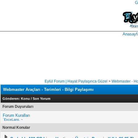
G
takipçi
instagram
takipçi
satın
takipçi
al
hilesi
Anasayf
Eylül Forum | Hayat Paylaşınca Güzel
>
Webmaster - Hos
Webmaster Araçları - Terimleri - Bilgi Paylaşımı
Gönderen:
Konu
/
Son Yorum
Forum Duyuruları
Forum Kuralları
`ExceLans. ~
Normal Konular