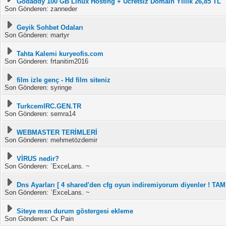
Godaddy 100 GB Linux Hosting + Ücretsiz Domain Yıllık 26,85 TL
Son Gönderen: zanneder
Geyik Sohbet Odaları
Son Gönderen: martyr
Tahta Kalemi kuryeofis.com
Son Gönderen: frtanitim2016
film izle genç - Hd film siteniz
Son Gönderen: syringe
TurkcemIRC.GEN.TR
Son Gönderen: semra14
WEBMASTER TERİMLERİ
Son Gönderen: mehmetözdemir
VİRUS nedir?
Son Gönderen: `ExceLans. ~
Dns Ayarları [ 4 shared'den cfg oyun indiremiyorum diyenler ! T
Son Gönderen: `ExceLans. ~
Siteye msn durum göstergesi ekleme
Son Gönderen: Cx Pain