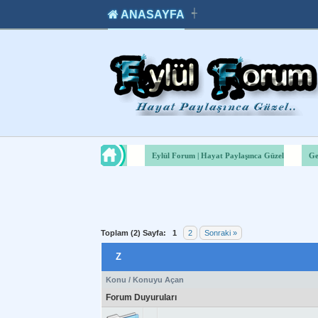
ANASAYFA
┽
takipçi
instagram
takipçi
satın
takipçi
al
hilesi
Eylül Forum | Hayat Paylaşınca Güzel
Ge
Toplam (2) Sayfa:
1
2
Sonraki »
Z
Konu
/
Konuyu Açan
Forum Duyuruları