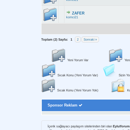
ZAFER
Derecelendirme
komci21
Toplam (2) Sayfa:
1
2
Sonraki »
Yeni Yorum Var
Yen
Sıcak Konu (Yeni Yorum Var)
Sizin Yo
Sıcak Konu (Yeni Yorum Yok)
Ko
Sponsor Reklam
İçerik sağlayacı paylaşım sitelerinden biri olan
Eylulforu