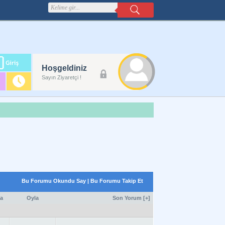
m
Hoşgeldiniz
lanı
Sayın Ziyaretçi !
Bu Forumu Okundu Say
|
Bu Forumu Takip Et
a
Oyla
Son Yorum
[
+
]