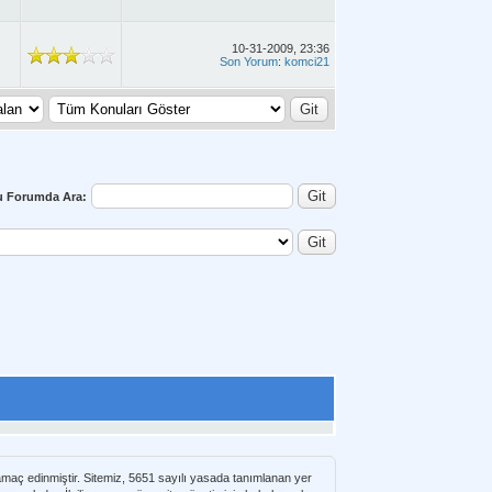
10-31-2009, 23:36
Son Yorum
:
komci21
u Forumda Ara:
 amaç edinmiştir. Sitemiz, 5651 sayılı yasada tanımlanan yer