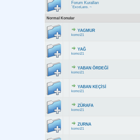
Forum Kuralları
`ExceLans. ~
Normal Konular
YAGMUR
Derecelendirme:
komci21
YAĞ
Derecelendirme:
komci21
YABAN ÖRDEĞİ
Derecelendirme: 
komci21
YABAN KEÇİSİ
Derecelendirme:
komci21
ZÜRAFA
Derecelendirme:
komci21
ZURNA
Derecelendirme:
komci21