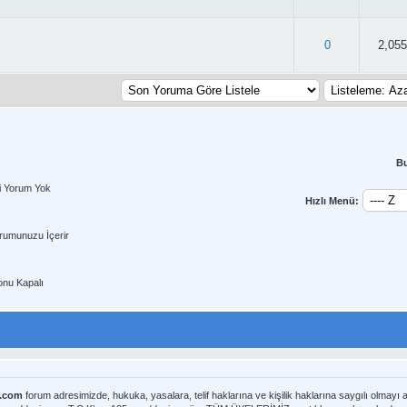
: 3/5 - 60 oy
0
2,055
B
i Yorum Yok
Hızlı Menü:
rumunuzu İçerir
nu Kapalı
m.com
forum adresimizde, hukuka, yasalara, telif haklarına ve kişilik haklarına saygılı olmayı