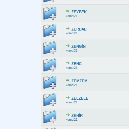
ZEYBEK
Derecelendirme:
komci21
ZERDALİ
Derecelendirme:
komci21
ZENGİN
Derecelendirme: 
komci21
ZENCİ
Derecelendirme:
komci21
ZEMZEM
Derecelendirme:
komci21
ZELZELE
Derecelendirme:
komci21
ZEHİR
Derecelendirme:
komci21