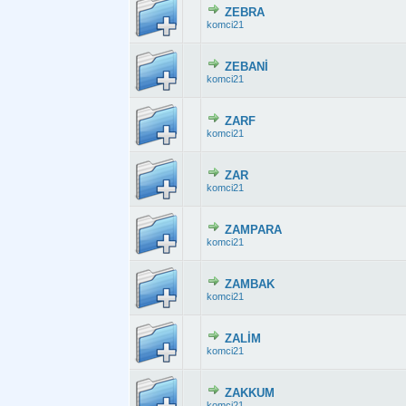
ZEBRA
Derecelendirme:
komci21
ZEBANİ
Derecelendirme:
komci21
ZARF
Derecelendirme
komci21
ZAR
Derecelendirme:
komci21
ZAMPARA
Derecelendirme:
komci21
ZAMBAK
Derecelendirme:
komci21
ZALİM
Derecelendirme:
komci21
ZAKKUM
Derecelendirme:
komci21