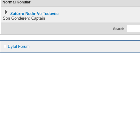
Normal Konular
Zatürre Nedir Ve Tedavisi
Son Gönderen: Captain
Search:
Eylül Forum