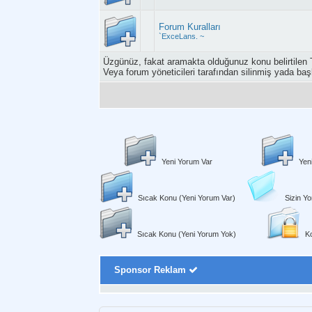
Forum Kuralları
`ExceLans. ~
Üzgünüz, fakat aramakta olduğunuz konu belirtilen 
Veya forum yöneticileri tarafından silinmiş yada baş
Yeni Yorum Var
Yen
Sıcak Konu (Yeni Yorum Var)
Sizin Yo
Sıcak Konu (Yeni Yorum Yok)
Ko
Sponsor Reklam