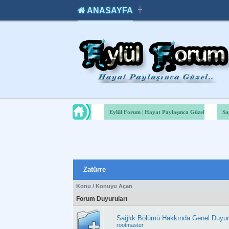
ANASAYFA
┽
takipçi
instagram
takipçi
satın
takipçi
al
hilesi
Eylül Forum | Hayat Paylaşınca Güzel
Sa
Zatürre
Konu
/
Konuyu Açan
Forum Duyuruları
Sağlık Bölümü Hakkında Genel Duyu
rootmaster