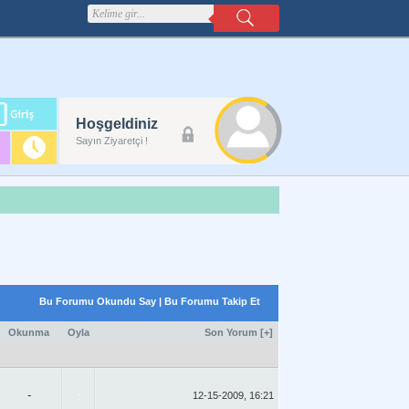
m
Hoşgeldiniz
lanı
Sayın Ziyaretçi !
Bu Forumu Okundu Say
|
Bu Forumu Takip Et
Okunma
Oyla
Son Yorum
[
+
]
-
12-15-2009, 16:21