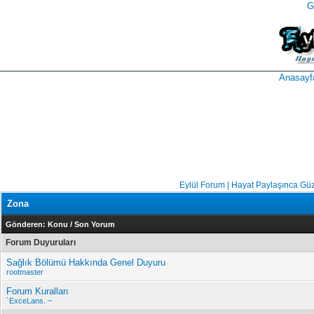
G
takipçi
instagram
takipçi
satın
takipçi
al
hilesi
Anasayf
Eylül Forum | Hayat Paylaşınca Gü
Zona
Gönderen:
Konu
/
Son Yorum
Forum Duyuruları
Sağlık Bölümü Hakkında Genel Duyuru
rootmaster
Forum Kuralları
`ExceLans. ~