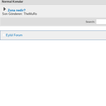
Normal Konular
Zona nedir?
Son Gönderen: TheMuRo
Search:
Eylül Forum