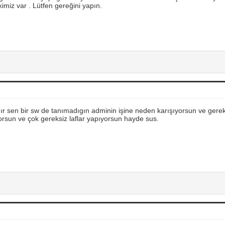
kimiz var . Lütfen gereğini yapın.
ır sen bir sw de tanımadıgın adminin işine neden karışıyorsun ve gere
ıorsun ve çok gereksiz laflar yapıyorsun hayde sus.