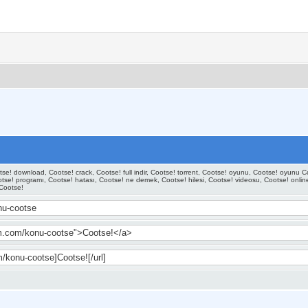
se! download, Cootse! crack, Cootse! full indir, Cootse! torrent, Cootse! oyunu, Cootse! oyunu Coot
ootse! programı, Cootse! hatası, Cootse! ne demek, Cootse! hilesi, Cootse! videosu, Cootse! onlin
 Cootse!