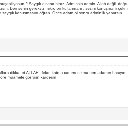
nuşabiliyosun ? Saygılı olsana biraz. Adminsin admin. Allah değil. doğ
ın. Ben senin gereksiz mikrofon kullanmanı , sesini konuşmanı çekm
 saygılı konuşmasını öğren. Önce adam ol sonra adminlik yaparsın.
laflara dikkat et ALLAH'ı felan katma canımı sıkma ben adamın hasıyım 
a göre muamele görrüsn kardesm