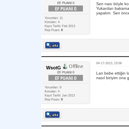
EF PUANI 0
Sen nası böyle ko
Yukardan bakamazs
yapalım. Sen önce
Yorumları: 11
Konuları: 4
Kayıt Tarihi: Feb 2013
Rep Puanı:
0
04-17-2013, 23:06
WsotG
EF PUANI 0
Lan bebe ettiğin 
nasıl biriyim on
Yorumları: 9
Konuları: 4
Kayıt Tarihi: Jan 2013
Rep Puanı:
0