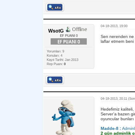
04-18-2013, 19:00
WsotG
EF PUANI 0
Sen nerenden ne l
laflar etmem beni b
Yorumları: 9
Konuları: 4
Kayıt Tarihi: Jan 2013
Rep Puanı:
0
04-18-2013, 20:11
(Son
Hedefimiz kaliteli
Server'a bazen gi
oyuncular bunları 
Madde-8 :
Adminl
2 gün adminlik ce