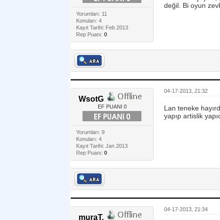
değil. Bi oyun zev
Yorumları: 11
Konuları: 4
Kayıt Tarihi: Feb 2013
Rep Puanı:
0
04-17-2013, 21:32
WsotG
EF PUANI 0
Lan teneke hayırd
yapıp artislik yap
Yorumları: 9
Konuları: 4
Kayıt Tarihi: Jan 2013
Rep Puanı:
0
04-17-2013, 21:34
muraT.