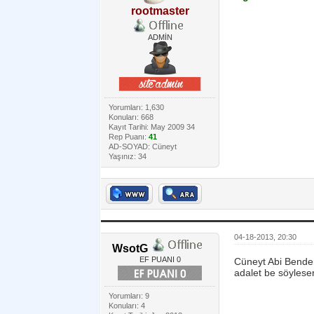
rootmaster
ADMİN
Yorumları: 1,630
Konuları: 668
Kayıt Tarihi: May 2009 34
Rep Puanı:
41
AD-SOYAD: Cüneyt
Yaşınız: 34
04-18-2013, 20:30
WsotG
EF PUANI 0
Cüneyt Abi Benden
adalet be söylese
Yorumları: 9
Konuları: 4