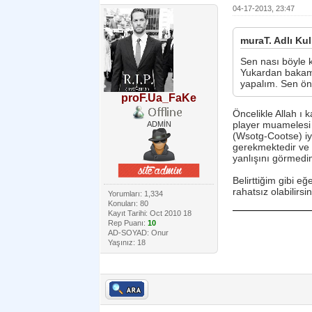
04-17-2013, 23:47
muraT. Adlı Kul
Sen nası böyle 
Yukardan bakama
yapalım. Sen ön
proF.Ua_FaKe
Öncelikle Allah ı
player muamelesi 
ADMİN
(Wsotg-Cootse) iyi
gerekmektedir ve 
yanlışını görmedi
Belirttiğim gibi 
rahatsız olabilir
Yorumları: 1,334
Konuları: 80
Kayıt Tarihi: Oct 2010 18
Rep Puanı:
10
AD-SOYAD: Onur
Yaşınız: 18