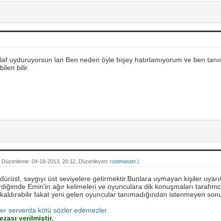
af uyduruyorsun lan Ben neden öyle bişey hatırlamıyorum ve ben tanı
ilen bilir.
 Düzenleme: 04-18-2013, 20:12, Düzenleyen:
rootmaster
.)
, dürüst, saygıyı üst seviyelere getirmektir.Bunlara uymayan kişiler uyarı
rdiğimde Emin'in ağır kelimeleri ve oyunculara dik konuşmaları tarafım
kaldırabilir fakat yeni gelen oyuncular tanımadığından istenmeyen sonuç
er serverda kötü sözler edemezler.
zası verilmiştir.