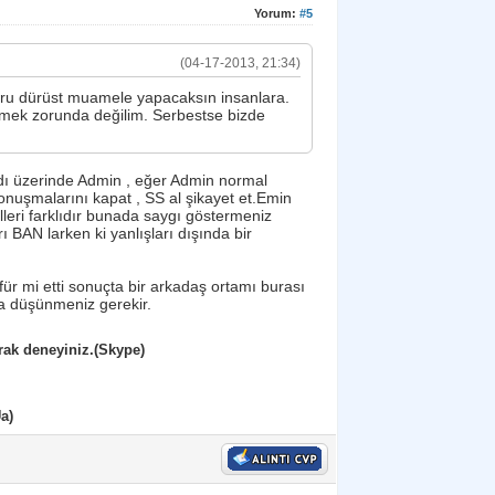
Yorum:
#5
(04-17-2013, 21:34)
oğru dürüst muamele yapacaksın insanlara.
mek zorunda değilim. Serbestse bizde
adı üzerinde Admin , eğer Admin normal
uşmalarını kapat , SS al şikayet et.Emin
illeri farklıdır bunada saygı göstermeniz
BAN larken ki yanlışları dışında bir
r mi etti sonuçta bir arkadaş ortamı burası
da düşünmeniz gerekir.
rak deneyiniz.(Skype)
a)