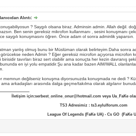
lanıcıdan Alıntı:
konuşabiliyosun ? Saygılı olsana biraz. Adminsin admin. Allah değil. d
zsın. Ben senin gereksiz mikrofon kullanmanı , sesini konuşmanı çek
ce saygılı konuşmasını öğren. Önce adam ol sonra adminlik yaparsın.
 katman yanlış olmuş bunu bir Müslüman olarak belirteyim.Daha sonra 
görücekse neden Admin ? Eğer gereksiz microfon açıyorsa microfon kon
 birisidir tavırları biraz sert olabilir ama sonuçta her kezin davranış şek
bununda en iyi yolu empatidir.Şu ana kadar bazen AIM/WALL olanlanları 
m.
eğer memnun değilseniz konuşma diyorsunuzda konuşmada ne dedi ? Küfü
sin ama arkadaşları arasında dalga geçme/takılma olarak algılanır bunu
İletişim için:serbest_online_onur@hotmail.com veya Ua_FaKe ola
TS3 Adresimiz : ts3.eylulforum.com
League Of Legends (FaKe UA) - Cs GO (FaKe U