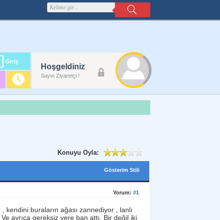
m
Hoşgeldiniz
lanı
Sayın Ziyaretçi !
Konuyu Oyla:
Gösterim Stili
Yorum:
#1
 kendini buraların ağası zannediyor , lanlı
 ayrıca gereksiz yere ban attı. Bir değil iki