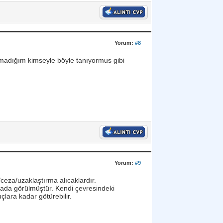
Yorum:
#8
madığım kimseyle böyle tanıyormus gibi
Yorum:
#9
/ceza/uzaklaştırma alıcaklardır.
cada görülmüştür. Kendi çevresindeki
lara kadar götürebilir.