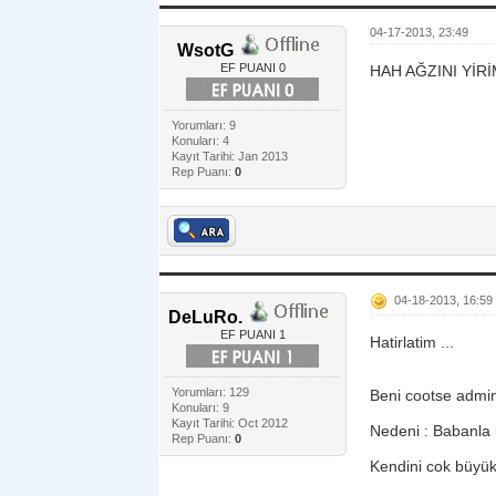
04-17-2013, 23:49
WsotG
EF PUANI 0
HAH AĞZINI YİRİ
Yorumları: 9
Konuları: 4
Kayıt Tarihi: Jan 2013
Rep Puanı:
0
04-18-2013, 16:59
DeLuRo.
EF PUANI 1
Hatirlatim ...
Yorumları: 129
Beni cootse admin
Konuları: 9
Kayıt Tarihi: Oct 2012
Nedeni : Babanla
Rep Puanı:
0
Kendini cok büyük