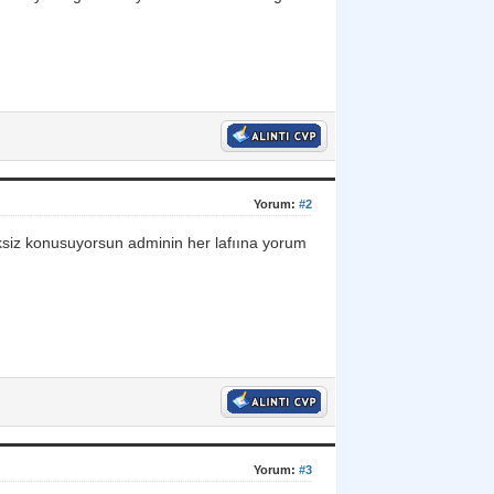
Yorum:
#2
ksiz konusuyorsun adminin her lafıına yorum
Yorum:
#3