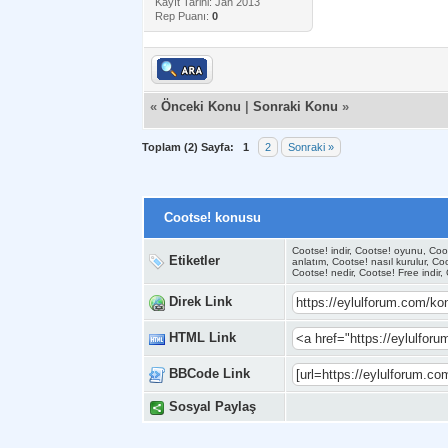
Kayıt Tarihi: Jan 2013
Rep Puanı:
0
«
Önceki Konu
|
Sonraki Konu
»
Toplam (2) Sayfa:
1
2
Sonraki »
Cootse! konusu
Cootse! indir, Cootse! oyunu, Coot
Etiketler
anlatım, Cootse! nasıl kurulur, C
Cootse! nedir, Cootse! Free indir,
Direk Link
HTML Link
BBCode Link
Sosyal Paylaş