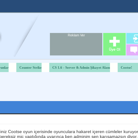
Reklam Ver
Foru
Reklam A
unlar
Counter Strike
CS 1.6 - Server & Admin Şikayet Alanı
Cootse!
Derecelendirme: 2.67/5 - 36 oy
1
2
3
4
5
niz Cootse oyun içerisinde oyunculara hakaret içeren cümleler kuruyor ,
gereksiz mic yaptığında uyarınca ben adminim sen karışamazsın diyor. Ve