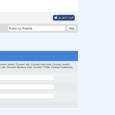
se! kimdir, Cootse! izle, Cootse! Apk indir, Cootse! resimli
e izle, Cootse! Bedava indir, Cootse! Yükle, Cootse! hakkında,