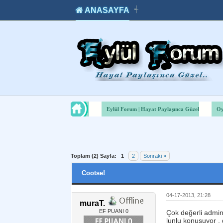
ANASAYFA
┽
takipçi
instagram
takipçi
satın
takipçi
al
hilesi
Eylül Forum | Hayat Paylaşınca Güzel
Oy
Toplam (2) Sayfa:
1
2
Sonraki »
Cootse!
04-17-2013, 21:28
muraT.
EF PUANI 0
Çok değerli admini
lunlu konuşuyor , 