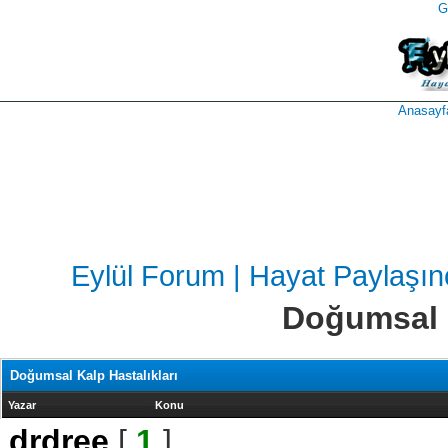
G
takipçi
instagram
takipçi
satın
takipçi
al
hilesi
Anasayf
Eylül Forum | Hayat Paylaşı
Doğumsal K
Doğumsal Kalp Hastalıkları
Yazar
Konu
drdree
[
1
]