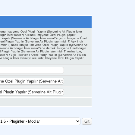
oyunu, İsteyene Özel Plugin Yapılır (Serverine Ait Plugin İster
gin İster misin?) full indir, İsteyene Özel Plugin Yapılır
n Yapılır (Serverine Ait Plugin İster misin?) oyunu İsteyene Özel
zel Plugin Yapılır (Serverine Ait Plugin İster misin?) Apk indir,
 misin?) nasıl kurulur, İsteyene Özel Plugin Yapılır (Serverine Ait
erverine Ait Plugin İster misin?) ne demek, İsteyene Özel Plugin
 Plugin Yapılır (Serverine Ait Plugin İster misin?) online izle,
misin?) Yükle, İsteyene Özel Plugin Yapılır (Serverine Ait Plugin
it Plugin İster misin?) Free indir, İsteyene Özel Plugin Yapılır