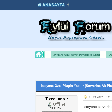
ANASAYFA
┽
takipçi
instagram
takipçi
satın
takipçi
al
hilesi
Eylül Forum | Hayat Paylaşınca Güzel
Oy
İsteyene Özel Plugin Yapılır (Serverine Ait Pl
11-19-2012, 10:20
`ExceLans. ~
İsteyene serverine 
EF PUANI 4