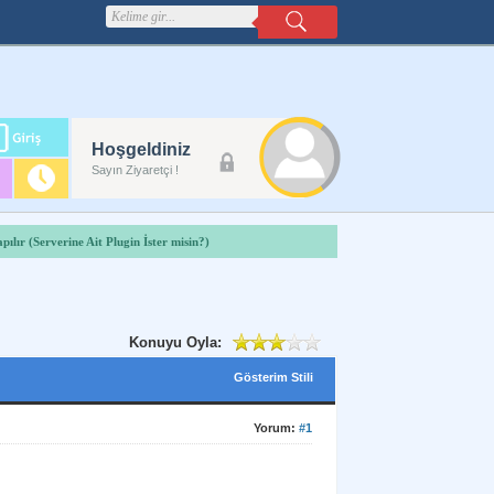
m
Hoşgeldiniz
lanı
Sayın Ziyaretçi !
pılır (Serverine Ait Plugin İster misin?)
Konuyu Oyla:
Gösterim Stili
Yorum:
#1