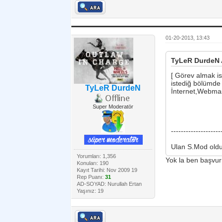
01-20-2013, 13:43
TyLeR DurdeN A
[ Görev almak i
istediğ bölümde 
TyLeR DurdeN
İnternet,Webmast
Super Moderatör
--------------------
Ulan S.Mod oldun
Yorumları: 1,356
Yok la ben başvur
Konuları: 190
Kayıt Tarihi: Nov 2009 19
Rep Puanı:
31
AD-SOYAD: Nurullah Ertan
Yaşınız: 19