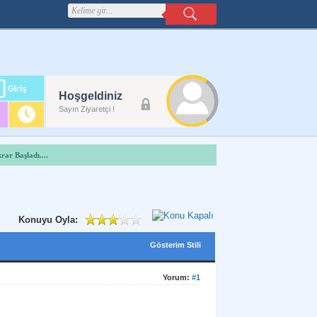
m
Hoşgeldiniz
lanı
Sayın Ziyaretçi !
ar Başladı....
Konuyu Oyla:
Gösterim Stili
Yorum:
#1