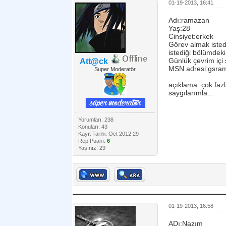
01-19-2013, 16:41
Adı:ramazan
Yaş:28
Cinsiyet:erkek
Görev almak istedi
istediği bölümdeki 
Günlük çevrim içi 
Att@ck
MSN adresi:gsra
Super Moderatör
açıklama: çok fa
saygılarımla...
Yorumları: 238
Konuları: 43
Kayıt Tarihi: Oct 2012 29
Rep Puanı:
6
Yaşınız: 29
01-19-2013, 16:58
ADı:Nazım