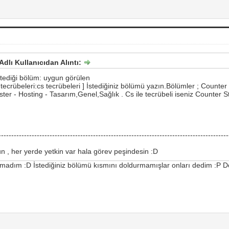
dlı Kullanıcıdan Alıntı:
stediği bölüm: uygun görülen
tecrübeleri:cs tecrübeleri ] İstediğiniz bölümü yazın.Bölümler ; Counter 
er - Hosting - Tasarım,Genel,Sağlık . Cs ile tecrübeli iseniz Counter S
------------------------------------------------------------------------------------------
 , her yerde yetkin var hala görev peşindesin :D
madım :D İstediğiniz bölümü kısmını doldurmamışlar onları dedim :P 