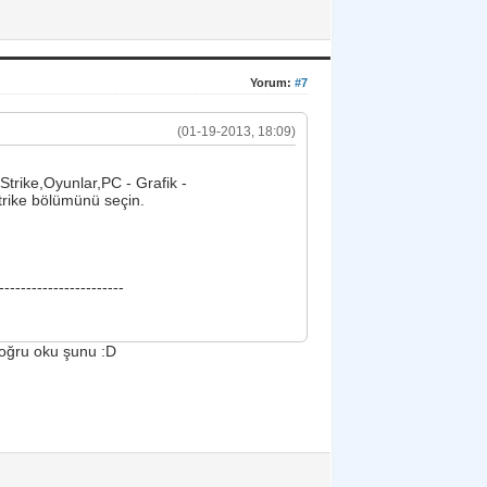
Yorum:
#7
(01-19-2013, 18:09)
Strike,Oyunlar,PC - Grafik -
trike bölümünü seçin.
-----------------------
Doğru oku şunu :D