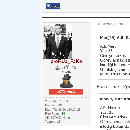
01-20-2013, 13:36
Mer[TR] Adlı Ku
Adı:Mert
Yaş:23
Cinsiyet:erkek
Görev almak ist
proF.Ua_FaKe
istediği bölümde
Günlük çevrim iç
ADMİN
MSN adresi:onl
Fazla bir etkinliği
MonTy`uA~ Adlı
Yorumları: 1,334
Konuları: 80
ADı:Nazım
Kayıt Tarihi: Oct 2010 18
Yaş: 15
Rep Puanı:
10
Cinsiyer: erkek
AD-SOYAD: Onur
Görev almak ist
Yaşınız: 18
istediğ bölümde 