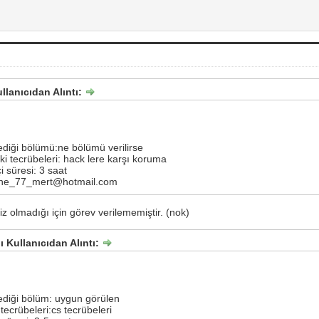
llanıcıdan Alıntı:
ediği bölümü:ne bölümü verilirse
ki tecrübeleri: hack lere karşı koruma
i süresi: 3 saat
ine_77_mert@hotmail.com
niz olmadığı için görev verilememiştir. (nok)
 Kullanıcıdan Alıntı:
ediği bölüm: uygun görülen
tecrübeleri:cs tecrübeleri