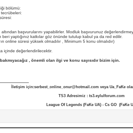
iği bölümü:
 tecrübeleri:
süresi:
 altından başvurularını yapabilirler. Modluk başvurunuz değerlendirmeye 
eri yaptığınız katkılar göz önünde tutulup kabul ya da red edilir.
ın online süresi yüksek olmadılır , Minimum 5 konu olmalıdır)
 içinde değerlendirilecektir.
bakmıyacağız , önemli olan ilgi ve konu sayısıdır bizim için.
İletişim için:serbest_online_onur@hotmail.com veya Ua_FaKe ola
TS3 Adresimiz : ts3.eylulforum.com
League Of Legends (FaKe UA) - Cs GO (FaKe U