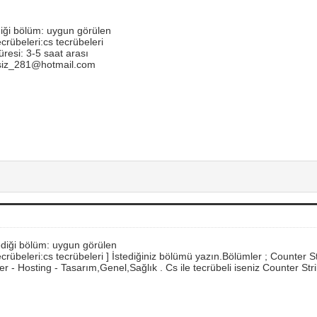
iği bölüm: uygun görülen
crübeleri:cs tecrübeleri
üresi: 3-5 saat arası
siz_281@hotmail.com
ediği bölüm: uygun görülen
crübeleri:cs tecrübeleri ] İstediğiniz bölümü yazın.Bölümler ; Counter S
 - Hosting - Tasarım,Genel,Sağlık . Cs ile tecrübeli iseniz Counter St