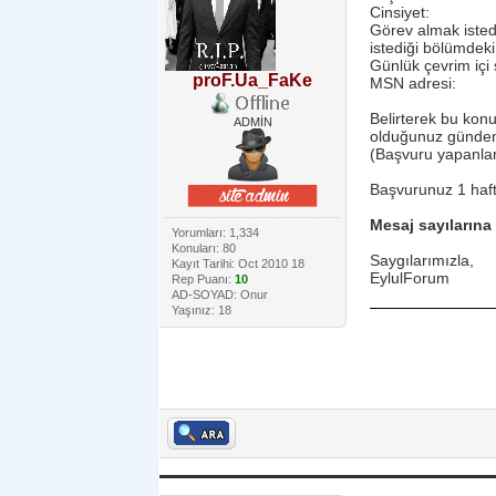
Cinsiyet:
Görev almak isted
istediği bölümdeki
Günlük çevrim içi 
proF.Ua_FaKe
MSN adresi:
Belirterek bu konu
ADMİN
olduğunuz günden b
(Başvuru yapanlar
Başvurunuz 1 hafta
Mesaj sayılarına 
Yorumları: 1,334
Konuları: 80
Saygılarımızla,
Kayıt Tarihi: Oct 2010 18
EylulForum
Rep Puanı:
10
AD-SOYAD: Onur
Yaşınız: 18