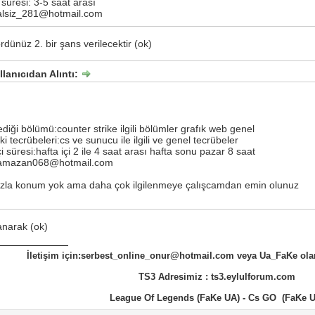
 süresi: 3-5 saat arası
alsiz_281@hotmail.com
dünüz 2. bir şans verilecektir (ok)
lanıcıdan Alıntı:
diği bölümü:counter strike ilgili bölümler grafık web genel
i tecrübeleri:cs ve sunucu ile ilgili ve genel tecrübeler
 süresi:hafta içi 2 ile 4 saat arası hafta sonu pazar 8 saat
ramazan068@hotmail.com
azla konum yok ama daha çok ilgilenmeye çalışcamdan emin olunuz
anarak (ok)
İletişim için:serbest_online_onur@hotmail.com veya Ua_FaKe ola
TS3 Adresimiz : ts3.eylulforum.com
League Of Legends (FaKe UA) - Cs GO (FaKe U