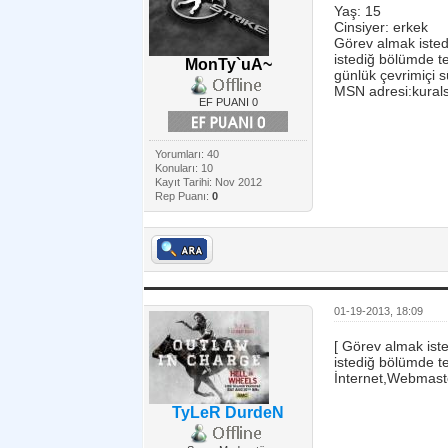
Yaş: 15
Cinsiyer: erkek
Görev almak isted
istediğ bölümde te
MonTy`uA~
günlük çevrimiçi s
MSN adresi:kural
EF PUANI 0
Yorumları: 40
Konuları: 10
Kayıt Tarihi: Nov 2012
Rep Puanı:
0
01-19-2013, 18:09
[ Görev almak ist
istediğ bölümde te
İnternet,Webmaster
TyLeR DurdeN