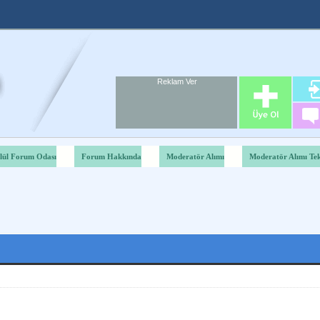
Reklam Ver
Foru
Reklam A
lül Forum Odası
Forum Hakkında
Moderatör Alımı
Moderatör Alımı Tekr
Derecelendirme: 2.65/5 - 43 oy
1
2
3
4
5