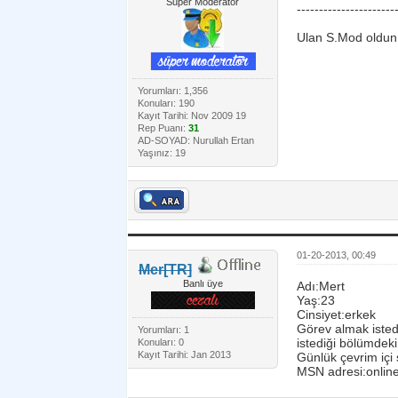
Super Moderatör
----------------------
Ulan S.Mod oldun 
Yorumları: 1,356
Konuları: 190
Kayıt Tarihi: Nov 2009 19
Rep Puanı:
31
AD-SOYAD: Nurullah Ertan
Yaşınız: 19
01-20-2013, 00:49
Mer[TR]
Banlı üye
Adı:Mert
Yaş:23
Cinsiyet:erkek
Görev almak isted
Yorumları: 1
istediği bölümdeki
Konuları: 0
Kayıt Tarihi: Jan 2013
Günlük çevrim içi 
MSN adresi:onli