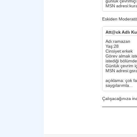
günlük çevrimiçi
MSN adresi:kur
Eskiden Moderatör
Att@ck Adlı Kul
Adı:ramazan
Yaş:28
Cinsiyet:erkek
Görev almak iste
istediği bölümdek
Günlük çevrim içi
MSN adresi:gs
açıklama: çok f
saygılarımla...
Çalışacağınıza in