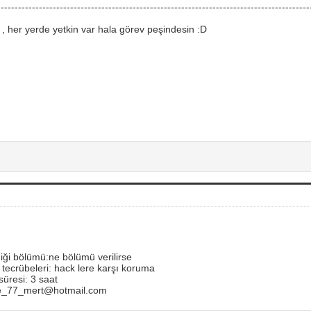
------------------------------------------------------------------------------------------
, her yerde yetkin var hala görev peşindesin :D
iği bölümü:ne bölümü verilirse
 tecrübeleri: hack lere karşı koruma
süresi: 3 saat
ne_77_mert@hotmail.com