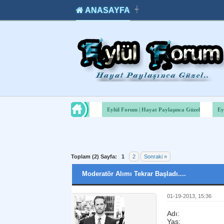
ANASAYFA
┽
takipçi
instagram
takipçi
satın
takipçi
al
hilesi
Eylül Forum | Hayat Paylaşınca Güzel
Ey
Toplam (2) Sayfa:
1
2
Sonraki »
Moderatör Alımı Tekrar Başladı....
01-19-2013, 15:36
Adı:
Yaş: