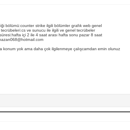
ği bölümü:counter strike ilgili bölümler grafık web genel
tecrübeleri:cs ve sunucu ile ilgili ve genel tecrübeler
süresi:hafta içi 2 ile 4 saat arası hafta sonu pazar 8 saat
mazan068@hotmail.com
zla konum yok ama daha çok ilgilenmeye çalışcamdan emin olunuz