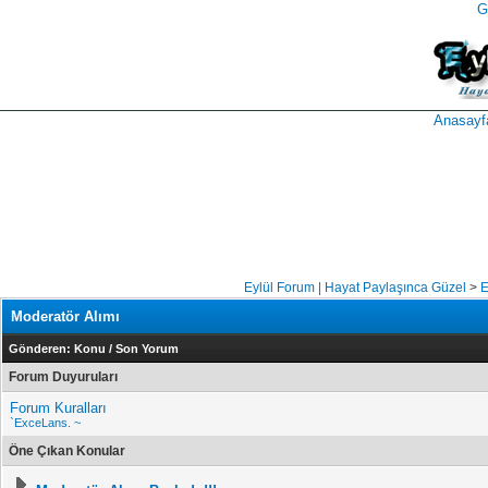
G
takipçi
instagram
takipçi
satın
takipçi
al
hilesi
Anasayf
Eylül Forum | Hayat Paylaşınca Güzel
>
E
Moderatör Alımı
Gönderen:
Konu
/
Son Yorum
Forum Duyuruları
Forum Kuralları
`ExceLans. ~
Öne Çıkan Konular