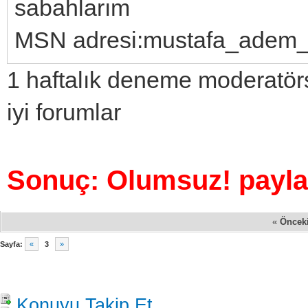
sabahlarım
MSN adresi:mustafa_adem
1 haftalık deneme moderatör
iyi forumlar
Sonuç: Olumsuz! paylaş
«
Öncek
Sayfa:
«
3
»
Konuyu Takip Et