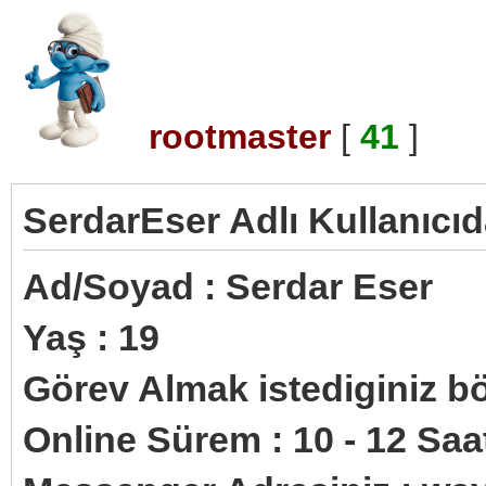
rootmaster
[
41
]
SerdarEser Adlı Kullanıcıd
Ad/Soyad : Serdar Eser
Yaş : 19
Görev Almak istediginiz b
Online Sürem : 10 - 12 Saat