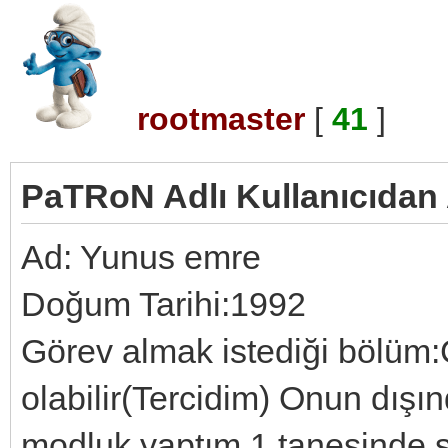
rootmaster
[
41
]
PaTRoN Adlı Kullanıcıdan 
Ad: Yunus emre
Doğum Tarihi:1992
Görev almak istediği bölüm:Cs
olabilir(Tercidim) Onun dışı
modluk yaptım 1 tanesinde 