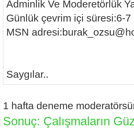
Adminlik Ve Moderetörlük Y
Günlük çevrim içi süresi:6-7
MSN adresi:burak_ozsu@ho
Saygılar..
1 hafta deneme moderatörsün.
Sonuç: Çalışmaların Gü