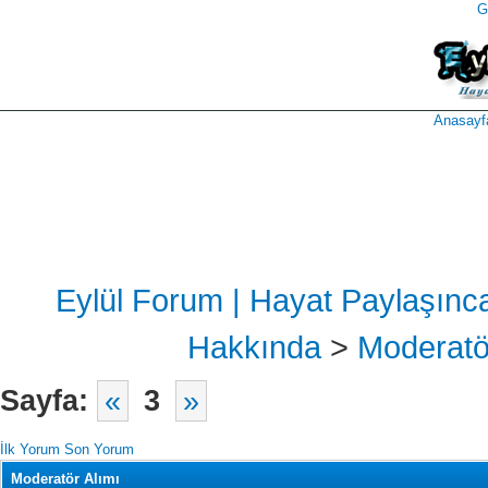
G
takipçi
instagram
takipçi
satın
takipçi
al
hilesi
Anasayf
Eylül Forum | Hayat Paylaşınc
Hakkında
>
Moderatö
Sayfa:
«
3
»
İlk Yorum
Son Yorum
Moderatör Alımı