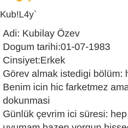
Kub!L4y`
Adi: Kubilay Özev
Dogum tarihi:01-07-1983
Cinsiyet:Erkek
Görev almak istedigi bölüm: he
Benim icin hic farketmez ama
dokunmasi
Günlük çevrim ici süresi: he
uyumam bazen yorgun hisse