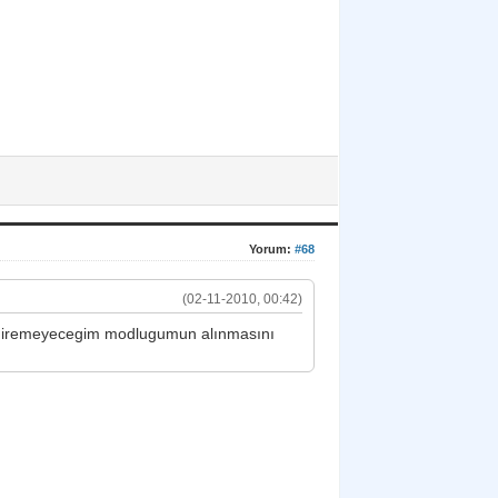
Yorum:
#68
(02-11-2010, 00:42)
ma giremeyecegim modlugumun alınmasını