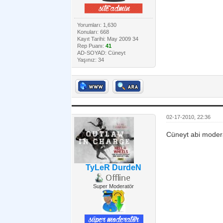
Yorumları: 1,630
Konuları: 668
Kayıt Tarihi: May 2009 34
Rep Puanı:
41
AD-SOYAD: Cüneyt
Yaşınız: 34
02-17-2010, 22:36
Cüneyt abi moderat
TyLeR DurdeN
Super Moderatör