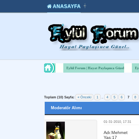
ANASAYFA
┽
takipçi
instagram
takipçi
satın
takipçi
al
hilesi
Eylül Forum | Hayat Paylaşınca Güzel
Ey
Toplam (10) Sayfa:
« Önceki
1
..
4
5
6
7
8
Moderatör Alımı
01-31-2010, 17:31
Adı:Mehmet
Yas:17