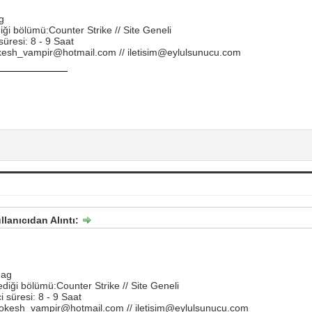
g
ği bölümü:Counter Strike // Site Geneli
süresi: 8 - 9 Saat
esh_vampir@hotmail.com // iletisim@eylulsunucu.com
llanıcıdan Alıntı:
dag
diği bölümü:Counter Strike // Site Geneli
i süresi: 8 - 9 Saat
okesh_vampir@hotmail.com // iletisim@eylulsunucu.com