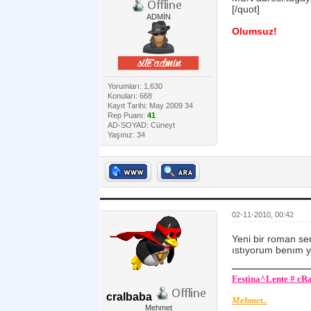
[/quot]
ADMİN
Olumsuz!
Yorumları: 1,630
Konuları: 668
Kayıt Tarihi: May 2009 34
Rep Puanı:
41
AD-SOYAD: Cüneyt
Yaşınız: 34
02-11-2010, 00:42
Yeni bir roman se
ıstıyorum benım y
Festina^Lente # cR
cralbaba
Mehmet..
Mehmet