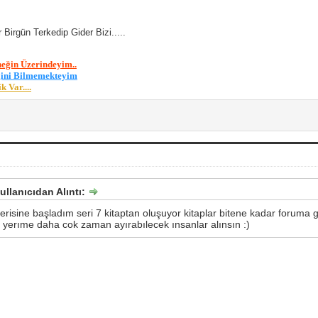
r Birgün Terkedip Gider Bizi.....
eğin Üzerindeyim..
ğini Bilmemekteyim
 Var....
ullanıcıdan Alıntı:
serisine başladım seri 7 kitaptan oluşuyor kitaplar bitene kadar foru
 yerıme daha cok zaman ayırabılecek ınsanlar alınsın :)