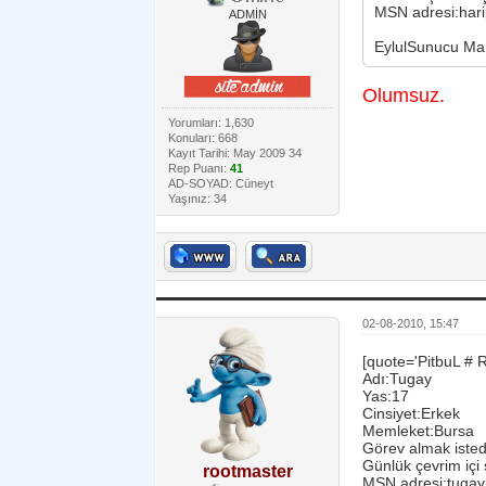
MSN adresi:har
ADMİN
EylulSunucu Ma
Olumsuz.
Yorumları: 1,630
Konuları: 668
Kayıt Tarihi: May 2009 34
Rep Puanı:
41
AD-SOYAD: Cüneyt
Yaşınız: 34
02-08-2010, 15:47
[quote='PitbuL # 
Adı:Tugay
Yas:17
Cinsiyet:Erkek
Memleket:Bursa
Görev almak isted
Günlük çevrim içi
rootmaster
MSN adresi:tugay