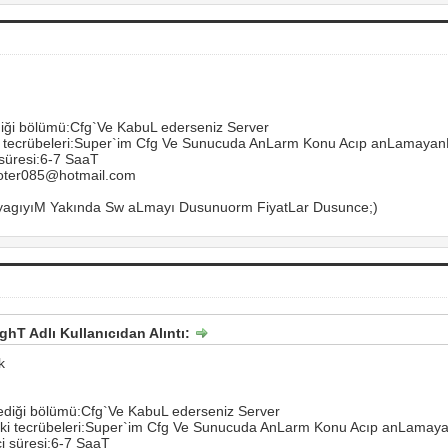
diği bölümü:Cfg`Ve KabuL ederseniz Server
ki tecrübeleri:Super`im Cfg Ve Sunucuda AnLarm Konu Acıp anLamaya
 süresi:6-7 SaaT
poter085@hotmail.com
yagıyıM Yakında Sw aLmayı Dusunuorm FiyatLar Dusunce;)
hT Adlı Kullanıcıdan Alıntı:
k
ediği bölümü:Cfg`Ve KabuL ederseniz Server
deki tecrübeleri:Super`im Cfg Ve Sunucuda AnLarm Konu Acıp anLamay
çi süresi:6-7 SaaT