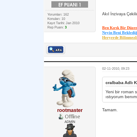
Akıl İnzivaya Çekili
Yorumları: 162
Konuları: 10
Kayıt Tarihi: Jan 2010
Rep Puanı:
3
Ben Kırık Bir Düzen
Neyin Beni Bekledi
Heryerde Bilinmezlik
02-11-2010, 09:23
cralbaba Adlı K
Yeni bir roman 
ıstıyorum benım
Tamam.
rootmaster
ADMİN