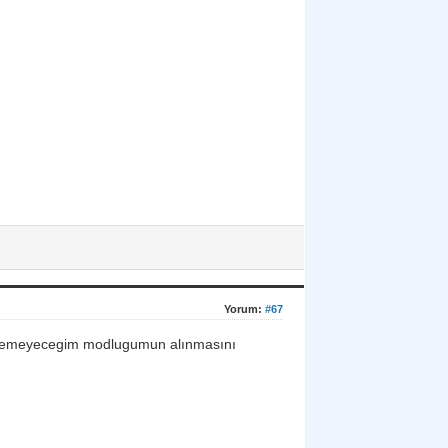
Yorum:
#67
a giremeyecegim modlugumun alınmasını