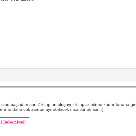
risine başladım seri 7 kitaptan oluşuyor kitaplar bitene kadar forum
erıme daha cok zaman ayırabılecek ınsanlar alınsın :)
aLBaBa.* [γяd]