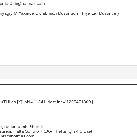
ipoter085@hotmail.com
nyagıyıM Yakında Sw aLmayı Dusunuorm FiyatLar Dusunce;)
RuTHLes [Y]' pid='11341' dateline='1265471369']
iği bölümü:Site Geneli
 süresi: Hafta Sonu 6 7 SAAT Hafta İÇin 4 5 Saat
.brs@hotmail.com