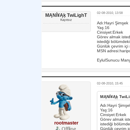
02-08-2010, 13:58
MĄNÍ¥Ąķ TwiLighT
Kayıtsız
Adı:Hayri Şimşek
Yaş:16
Cinsiyet:Erkek
Görev almak iste
istediği bölümde
Günlük çevrim içi
MSN adresi:hari
EylulSunucu Man
02-08-2010, 15:45
MĄNÍ¥Ąķ TwiLig
Adı:Hayri Şimşe
Yaş:16
Cinsiyet:Erkek
Görev almak ist
rootmaster
istediği bölüm
Günlük çevrim i