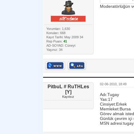
Moderatörlüğün ver
Yorumları: 1,630
Konuları: 668
Kayıt Tarihi: May 2009 34
Rep Puanı:
41
AD-SOYAD: Cüneyt
Yaşınız: 34
02-06-2010, 18:49
PitbuL # RuTHLes
[Y]
Adı:Tugay
Kayıtsız
Yas:17
Cinsiyet:Erkek
Memleket:Bursa
Görev almak isted
Günlük çevrim içi
MSN adresi:tugay