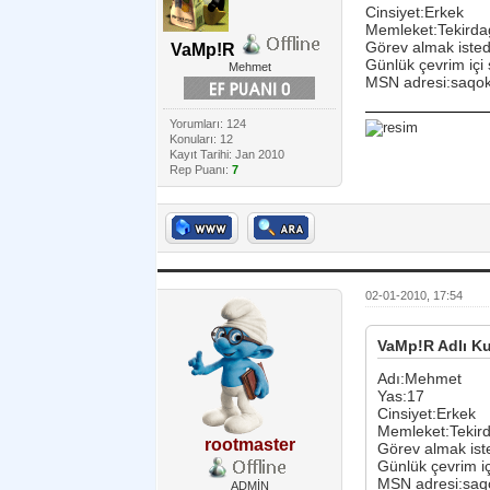
Cinsiyet:Erkek
Memleket:Tekirda
Görev almak istedi
VaMp!R
Günlük çevrim içi 
Mehmet
MSN adresi:saqok
Yorumları: 124
Konuları: 12
Kayıt Tarihi: Jan 2010
Rep Puanı:
7
02-01-2010, 17:54
VaMp!R Adlı Ku
Adı:Mehmet
Yas:17
Cinsiyet:Erkek
Memleket:Tekir
rootmaster
Görev almak iste
Günlük çevrim iç
MSN adresi:saq
ADMİN