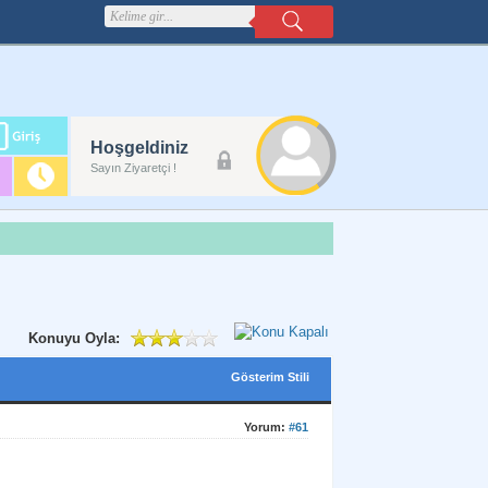
m
Hoşgeldiniz
lanı
Sayın Ziyaretçi !
Konuyu Oyla:
Gösterim Stili
Yorum:
#61