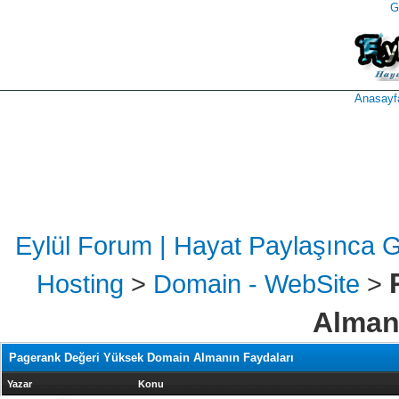
G
takipçi
instagram
takipçi
satın
takipçi
al
hilesi
Anasayf
Eylül Forum | Hayat Paylaşınca 
Hosting
>
Domain - WebSite
>
Alman
Pagerank Değeri Yüksek Domain Almanın Faydaları
Yazar
Konu