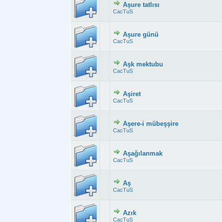
Aşure tatlısı
Derecelendirme:
CacTuS
Aşure günü
Derecelendirme:
CacTuS
Aşk mektubu
Derecelendirme:
CacTuS
Aşiret
Derecelendirme:
CacTuS
Aşere-i mübeşşire
Derecelendirme: 
CacTuS
Aşağılanmak
Derecelendirme:
CacTuS
Aş
Derecelendirme:
CacTuS
Azık
Derecelendirme:
CacTuS