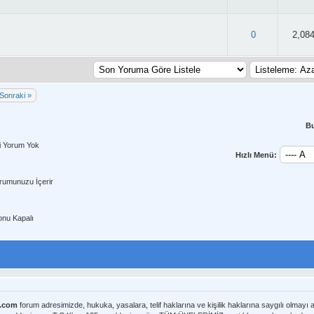
: 3.1/5 - 42 oy
0
2,08
Sonraki »
B
i Yorum Yok
Hızlı Menü:
rumunuzu İçerir
nu Kapalı
m.com
forum adresimizde, hukuka, yasalara, telif haklarına ve kişilik haklarına saygılı olmayı