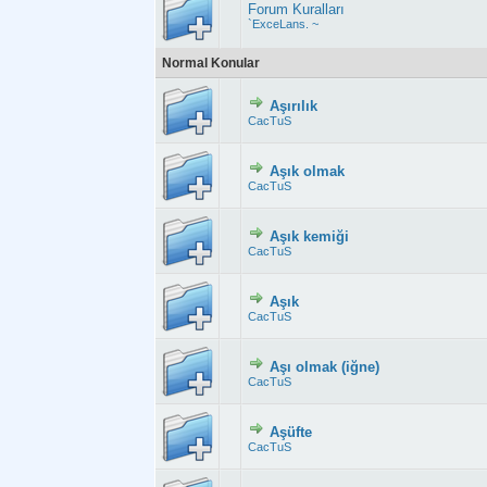
Forum Kuralları
`ExceLans. ~
Normal Konular
Aşırılık
Derecelendirme:
CacTuS
Aşık olmak
Derecelendirme:
CacTuS
Aşık kemiği
Derecelendirme
CacTuS
Aşık
Derecelendirme:
CacTuS
Aşı olmak (iğne)
Derecelendirme:
CacTuS
Aşüfte
Derecelendirme:
CacTuS