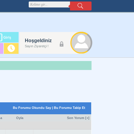
m
Hoşgeldiniz
lanı
Sayın Ziyaretçi !
Bu Forumu Okundu Say
|
Bu Forumu Takip Et
a
Oyla
Son Yorum
[
+
]