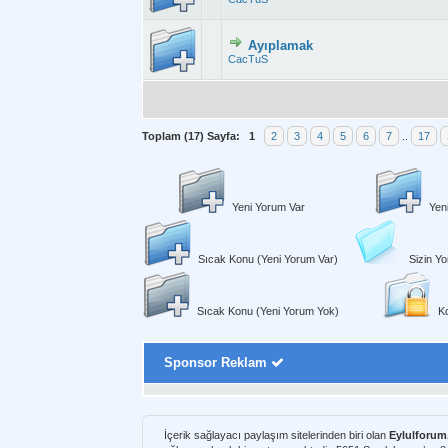
Ayıplamak
Derecelendirme
CacTuS
Toplam (17) Sayfa:
1
2
3
4
5
6
7
..
17
Yeni Yorum Var
Yen
Sıcak Konu (Yeni Yorum Var)
Sizin Yo
Sıcak Konu (Yeni Yorum Yok)
Ko
Sponsor Reklam
İçerik sağlayacı paylaşım sitelerinden biri olan
Eylulforu