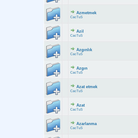
Azmetmek
Derecelendirme:
CacTuS
Azil
Derecelendirme
CacTuS
Azgınlık
Derecelendirme:
CacTuS
Azgın
Derecelendirm
CacTuS
Azat etmek
Derecelendirme:
CacTuS
Azat
Derecelendirme:
CacTuS
Azarlanma
Derecelendirme:
CacTuS