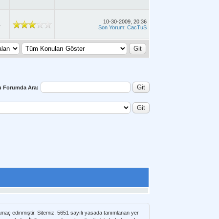
10-30-2009, 20:36
4
Son Yorum
:
CacTuS
u Forumda Ara:
 amaç edinmiştir. Sitemiz, 5651 sayılı yasada tanımlanan yer