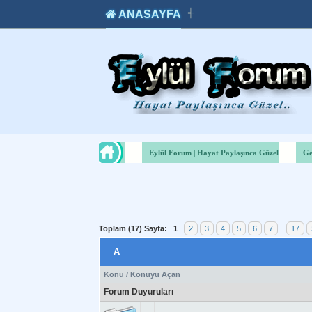
ANASAYFA
┽
takipçi
instagram
takipçi
satın
takipçi
al
hilesi
Eylül Forum | Hayat Paylaşınca Güzel
Ge
Toplam (17) Sayfa:
1
2
3
4
5
6
7
..
17
A
Konu
/
Konuyu Açan
Forum Duyuruları