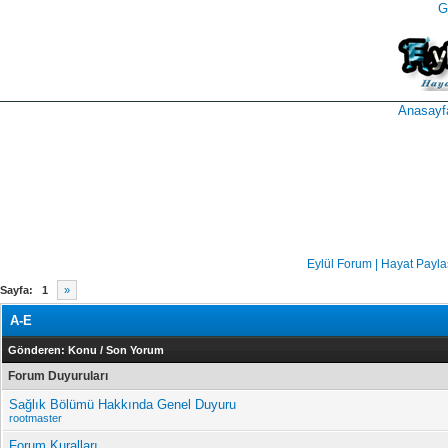
G
takipçi
instagram
takipçi
satın
takipçi
al
hilesi
Anasayf
Eylül Forum | Hayat Payl
Sayfa:
1
»
A-E
Gönderen:
Konu
/
Son Yorum
Forum Duyuruları
Sağlık Bölümü Hakkında Genel Duyuru
rootmaster
Forum Kuralları