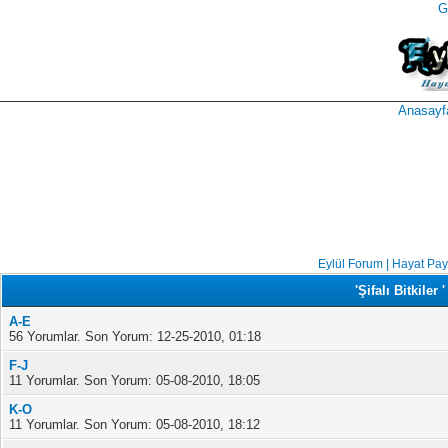
G
takipçi
instagram
takipçi
satın
takipçi
al
hilesi
Anasayf
Eylül Forum | Hayat Pa
'Şifalı Bitkiler
A-E
56 Yorumlar. Son Yorum: 12-25-2010, 01:18
F-J
11 Yorumlar. Son Yorum: 05-08-2010, 18:05
K-O
11 Yorumlar. Son Yorum: 05-08-2010, 18:12