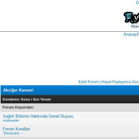
G
takipçi
instagram
takipçi
satın
takipçi
al
hilesi
Anasayf
Eylül Forum | Hayat Paylaşınca Güz
Akciğer Kanseri
Gönderen:
Konu
/
Son Yorum
Forum Duyuruları
Sağlık Bölümü Hakkında Genel Duyuru
rootmaster
Forum Kuralları
`ExceLans. ~