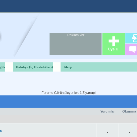
Reklam Ver
Foru
Reklam A
ğlık
Dahiliye (İç Hastalıkları)
Alerji
Forumu Görüntüleyenler: 1 Ziyaretçi
Yorumlar
Okunma
ru
-
-