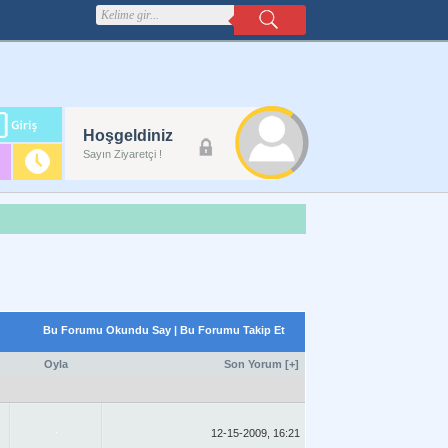
m
Hoşgeldiniz
lanı
Sayın Ziyaretçi !
Bu Forumu Okundu Say
|
Bu Forumu Takip Et
Oyla
Son Yorum
[
+
]
12-15-2009, 16:21