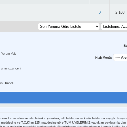
2.9/5 - 39 oy
0
2,168
B
i Yorum Yok
Hızlı Menü:
rumunuzu İçerir
nu Kapalı
m.com
forum adresimizde, hukuka, yasalara, telif haklarına ve kişilik haklarına saygılı olmayı
8. maddesine ve T.C.K’nın 125. maddesine göre TÜM ÜYELERİMİZ yaptıkları paylaşımlardan sor
iz uyar ve kaldır prensibini benimsemiştir. Sitemizde yer alan tüm videolar kaynak kodları il