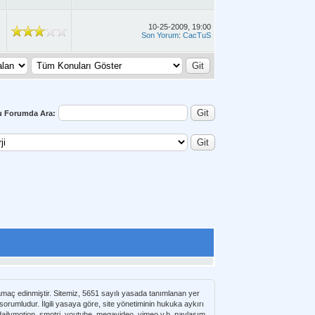
10-25-2009, 19:00
Son Yorum
:
CacTuS
u Forumda Ara:
 amaç edinmiştir. Sitemiz, 5651 sayılı yasada tanımlanan yer
umludur. İlgili yasaya göre, site yönetiminin hukuka aykırı
e dailymotion, smotri, youtube, megavideo, vimeo v.b. paylaşım