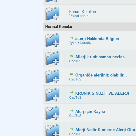
Forum Kuralları
`ExceLans. ~
Normal Konular
aLerji Hakkında Bilgiler
Derecelendirme: 2.
TyLeR DurdeN
Allerjik rinit saman nezlesi
Derecelendirme: 3
CacTuS
Organiğe alerjiniz olabilir...
Derecelendirme: 2
CacTuS
KRONİK SİNÜZİT VE ALERJİ
Derecelendirme: 2
CacTuS
Alerj için Kayısı
Derecelendirme: 2
CacTuS
Alerji Nedir Kimlerde Alerji Olur
Derecelendirme: 2
CacTuS