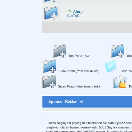
Alerji
Derecelendirme: 
CacTuS
Yeni Yorum Var
Yen
Sıcak Konu (Yeni Yorum Var)
Sizin Yo
Sıcak Konu (Yeni Yorum Yok)
Ko
Sponsor Reklam
İçerik sağlayacı paylaşım sitelerinden biri olan
Eylulforu
sağlayıcı olarak hizmet vermektedir. 5651 Sayılı kanun’un 
içerikleri kontrol etme yükümlülüğü yoktur. Bu sebeple, sitem