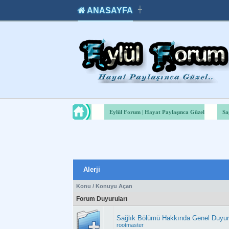
ANASAYFA
┽
takipçi
instagram
takipçi
satın
takipçi
al
hilesi
Eylül Forum | Hayat Paylaşınca Güzel
Sa
Alerji
Konu
/
Konuyu Açan
Forum Duyuruları
Sağlık Bölümü Hakkında Genel Duyu
rootmaster