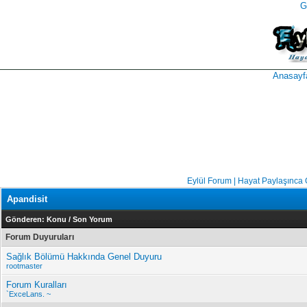
G
takipçi
instagram
takipçi
satın
takipçi
al
hilesi
Anasayf
Eylül Forum | Hayat Paylaşınca
Apandisit
Gönderen:
Konu
/
Son Yorum
Forum Duyuruları
Sağlık Bölümü Hakkında Genel Duyuru
rootmaster
Forum Kuralları
`ExceLans. ~