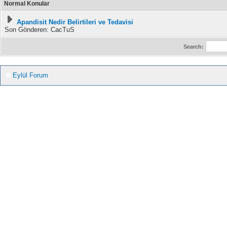
Normal Konular
Apandisit Nedir Belirtileri ve Tedavisi
Son Gönderen: CacTuS
Search:
Eylül Forum