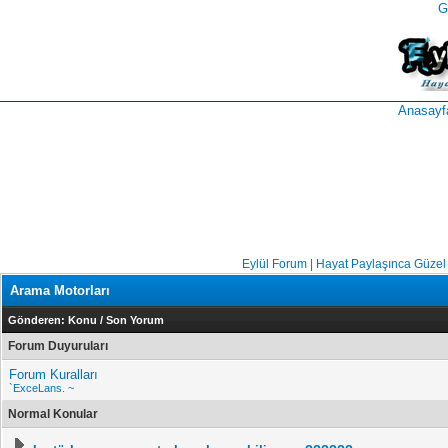
G
takipçi
instagram
takipçi
satın
takipçi
al
hilesi
Anasayf
Eylül Forum | Hayat Paylaşınca Güzel
Arama Motorları
Gönderen:
Konu
/
Son Yorum
Forum Duyuruları
Forum Kuralları
`ExceLans. ~
Normal Konular