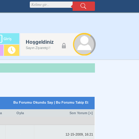
m
Hoşgeldiniz
lanı
Sayın Ziyaretçi !
Bu Forumu Okundu Say
|
Bu Forumu Takip Et
a
Oyla
Son Yorum
[
+
]
12-15-2009, 16:21