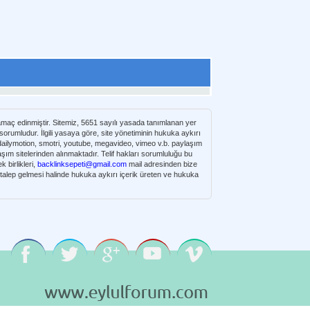
 amaç edinmiştir. Sitemiz, 5651 sayılı yasada tanımlanan yer
umludur. İlgili yasaya göre, site yönetiminin hukuka aykırı
e dailymotion, smotri, youtube, megavideo, vimeo v.b. paylaşım
 birlikleri,
backlinksepeti@gmail.com
mail adresinden bize
n talep gelmesi halinde hukuka aykırı içerik üreten ve hukuka