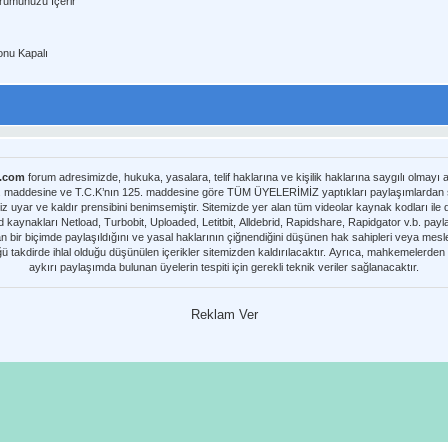
rumunuzu İçerir
nu Kapalı
m.com
forum adresimizde, hukuka, yasalara, telif haklarına ve kişilik haklarına saygılı olmayı
8. maddesine ve T.C.K’nın 125. maddesine göre TÜM ÜYELERİMİZ yaptıkları paylaşımlardan sor
iz uyar ve kaldır prensibini benimsemiştir. Sitemizde yer alan tüm videolar kaynak kodları il
nmaktadır. Telif hakları sorumluluğu bu
yan bir biçimde paylaşıldığını ve yasal haklarının çiğnendiğini düşünen hak sahipleri veya meslek
üğü takdirde ihlal olduğu düşünülen içerikler sitemizden kaldırılacaktır. Ayrıca, mahkemelerde
aykırı paylaşımda bulunan üyelerin tespiti için gerekli teknik veriler sağlanacaktır.
Reklam Ver