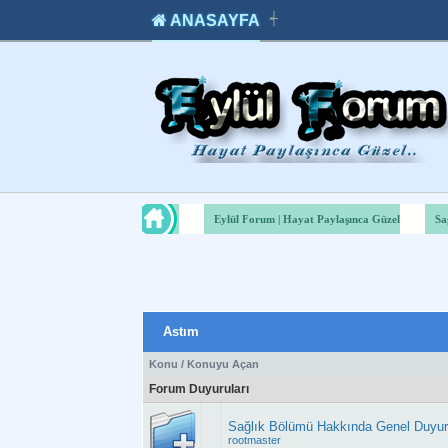
ANASAYFA
┽
takipçi
instagram
takipçi
satın
takipçi
al
hilesi
Eylül Forum | Hayat Paylaşınca Güzel
Sa
Astım
Konu
/
Konuyu Açan
Forum Duyuruları
Sağlık Bölümü Hakkında Genel Duyu
rootmaster