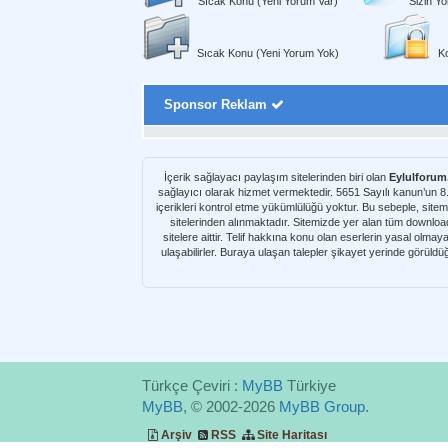
Sıcak Konu (Yeni Yorum Var)
Sizin Yo
Sıcak Konu (Yeni Yorum Yok)
Ko
Sponsor Reklam
İçerik sağlayacı paylaşım sitelerinden biri olan
Eylulforu
sağlayıcı olarak hizmet vermektedir. 5651 Sayılı kanun’un 
içerikleri kontrol etme yükümlülüğü yoktur. Bu sebeple, sitem
sitelerinden alınmaktadır. Sitemizde yer alan tüm download kaynakları Netload, Turbobit, Uploaded, Letitbit, Alldebrid, Rapidshare, Rapidgator v.b. paylaşım sitelerinden alı
sitelere aittir. Telif hakkına konu olan eserlerin yasal olma
ulaşabilirler. Buraya ulaşan talepler şikayet yerinde görüld
Türkçe Çeviri :
MyBB
Türkiye
MyBB
, © 2002-2026
MyBB Group
.
Arşiv
RSS
Site Haritası