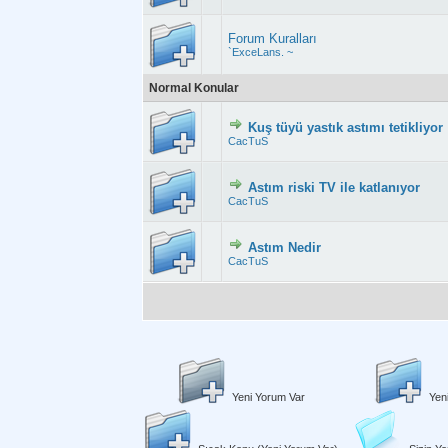
Forum Kuralları
`ExceLans. ~
Normal Konular
Kuş tüyü yastık astımı tetikliyor
Derecelendirme:
CacTuS
Astım riski TV ile katlanıyor
Derecelendirme:
CacTuS
Astım Nedir
Derecelendirme:
CacTuS
Yeni Yorum Var
Yen