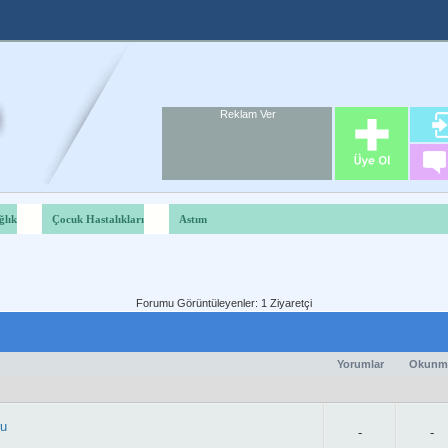
Reklam Ver
Foru
Reklam A
ğlık
Çocuk Hastalıkları
Astım
Forumu Görüntüleyenler: 1 Ziyaretçi
Yorumlar
Okunm
ru
-
-