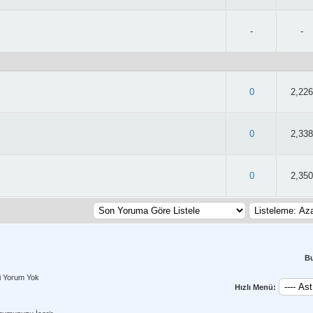
-
-
 3.03/5 - 39 oy
0
2,226
 2.59/5 - 41 oy
0
2,338
 3.03/5 - 30 oy
0
2,350
B
i Yorum Yok
Hızlı Menü: