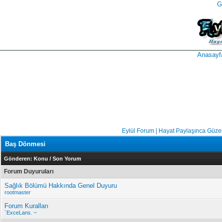
G
takipçi
instagram
takipçi
satın
takipçi
al
hilesi
Anasayf
Eylül Forum | Hayat Paylaşınca Güze
Baş Dönmesi
Gönderen:
Konu
/
Son Yorum
Forum Duyuruları
Sağlık Bölümü Hakkında Genel Duyuru
rootmaster
Forum Kuralları
`ExceLans. ~