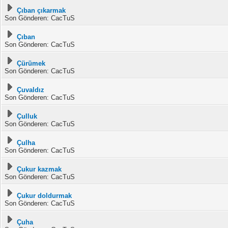
Çıban çıkarmak
Son Gönderen: CacTuS
Çıban
Son Gönderen: CacTuS
Çürümek
Son Gönderen: CacTuS
Çuvaldız
Son Gönderen: CacTuS
Çulluk
Son Gönderen: CacTuS
Çulha
Son Gönderen: CacTuS
Çukur kazmak
Son Gönderen: CacTuS
Çukur doldurmak
Son Gönderen: CacTuS
Çuha