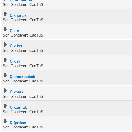
Çılbır yemek
Son Gönderen: CacTuS
Çıkışmak
Son Gönderen: CacTuS
Çıkın
Son Gönderen: CacTuS
Çıkıkçı
Son Gönderen: CacTuS
Çıkrık
Son Gönderen: CacTuS
Çıkmaz sokak
Son Gönderen: CacTuS
Çıkmak
Son Gönderen: CacTuS
Çıkarmak
Son Gönderen: CacTuS
Çığırtkan
Son Gönderen: CacTuS