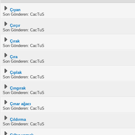
Çıyan
Son Gönderen: CacTuS
Çırçır
Son Gönderen: CacTuS
Çırak
Son Gönderen: CacTuS
Çıra
Son Gönderen: CacTuS
Çıplak
Son Gönderen: CacTuS
Çıngırak
Son Gönderen: CacTuS
Çınar ağacı
Son Gönderen: CacTuS
Çıldırma
Son Gönderen: CacTuS