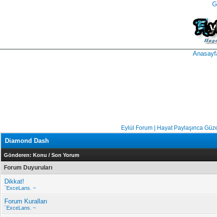
G
takipçi
instagram
takipçi
satın
takipçi
al
hilesi
Anasayf
Eylül Forum | Hayat Paylaşınca Güz
Diamond Dash
Gönderen:
Konu
/
Son Yorum
Forum Duyuruları
Dikkat!
`ExceLans. ~
Forum Kuralları
`ExceLans. ~