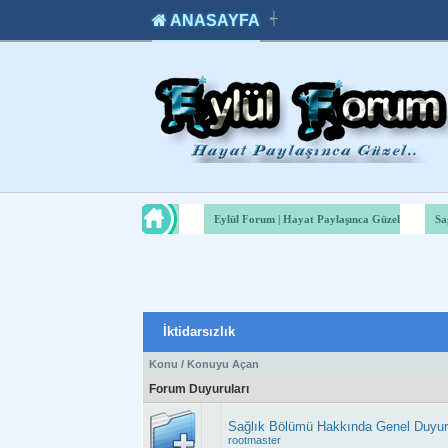
ANASAYFA
┽
takipçi
instagram
takipçi
satın
takipçi
al
hilesi
Eylül Forum | Hayat Paylaşınca Güzel
Sa
İktidarsızlık
Konu
/
Konuyu Açan
Forum Duyuruları
Sağlık Bölümü Hakkında Genel Duyu
rootmaster