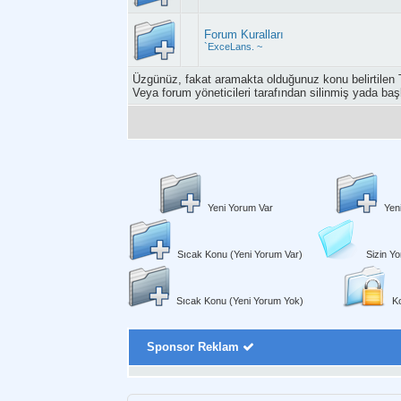
Forum Kuralları
`ExceLans. ~
Üzgünüz, fakat aramakta olduğunuz konu belirtilen 
Veya forum yöneticileri tarafından silinmiş yada baş
Yeni Yorum Var
Yen
Sıcak Konu (Yeni Yorum Var)
Sizin Yo
Sıcak Konu (Yeni Yorum Yok)
Ko
Sponsor Reklam