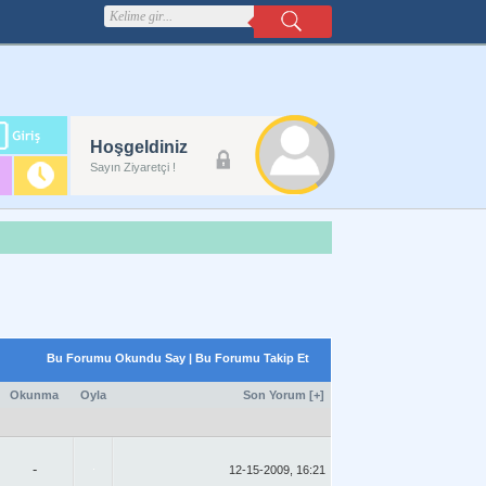
m
Hoşgeldiniz
lanı
Sayın Ziyaretçi !
Bu Forumu Okundu Say
|
Bu Forumu Takip Et
Okunma
Oyla
Son Yorum
[
+
]
-
12-15-2009, 16:21