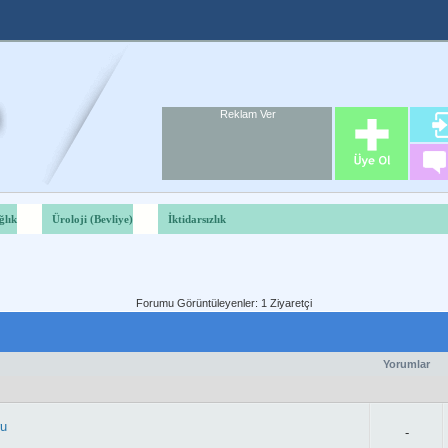
Reklam Ver
Foru
Reklam A
ğlık
Üroloji (Bevliye)
İktidarsızlık
Forumu Görüntüleyenler: 1 Ziyaretçi
Yorumlar
ru
-