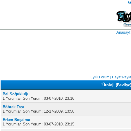
G
takipçi
instagram
takipçi
satın
takipçi
al
hilesi
Anasayf
Eylül Forum | Hayat Payl
'Üroloji (Bevliye
Bel Soğukluğu
1 Yorumlar. Son Yorum: 03-07-2010, 23:16
Böbrek Taşı
1 Yorumlar. Son Yorum: 12-17-2009, 13:50
Erken Boşalma
1 Yorumlar. Son Yorum: 03-07-2010, 23:15