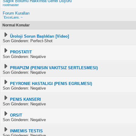
Sağlık Bölümü Hakkında Genel Duyuru
rootmaster
Forum Kuralları
`ExceLans. ~
Normal Konular
Üroloji Sorun Başlıkları [Video]
Son Gönderen: Perfect-Shot
PROSTATIT
Son Gönderen: Neqative
PRIAPIZM (PENISIN VAKITSIZ SERTLESMESI)
Son Gönderen: Neqative
PEYRONIE HASTALIGI (PENIS EGRILMESI)
Son Gönderen: Neqative
PENIS KANSERI
Son Gönderen: Neqative
ORSIT
Son Gönderen: Neqative
INMEMIS TESTIS
Son Gönderen: Neqative