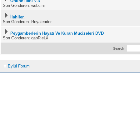
Online İlahi V.3
Son Gönderen: webcini
İlahiler.
Son Gönderen: Royaleader
Peygamberlerin Hayatı Ve Kuran Mucizeleri DVD
Son Gönderen: qabRieL#
Search:
Eylül Forum