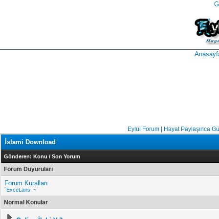
G
takipçi
instagram
takipçi
satın
takipçi
al
hilesi
Anasayf
Eylül Forum | Hayat Paylaşınca Gü
İslami Download
Gönderen:
Konu
/
Son Yorum
Forum Duyuruları
Forum Kuralları
`ExceLans. ~
Normal Konular