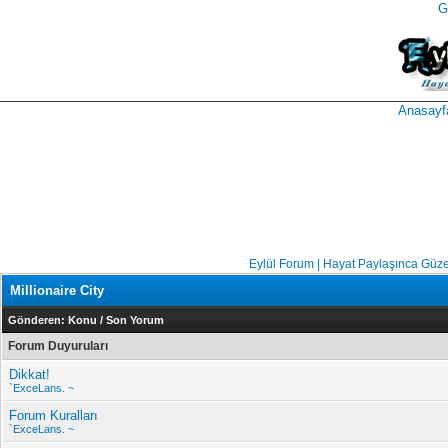
G
takipçi
instagram
takipçi
satın
takipçi
al
hilesi
Anasayf
Eylül Forum | Hayat Paylaşınca Güze
Millionaire City
Gönderen:
Konu
/
Son Yorum
Forum Duyuruları
Dikkat!
`ExceLans. ~
Forum Kuralları
`ExceLans. ~