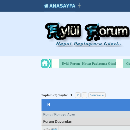
ANASAYFA
┽
takipçi
instagram
takipçi
satın
takipçi
al
hilesi
Eylül Forum | Hayat Paylaşınca Güzel
Ge
Toplam (3) Sayfa:
1
2
3
Sonraki »
N
Konu
/
Konuyu Açan
Forum Duyuruları