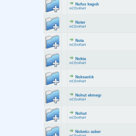
Nufus kagıdı
Derecelendirme:
mCEmRaH
Noter
Derecelendirme:
mCEmRaH
Nota
Derecelendirme:
mCEmRaH
Nokta
Derecelendirme:
mCEmRaH
Noksanlık
Derecelendirme:
mCEmRaH
Nohut ekmegı
Derecelendirme:
mCEmRaH
Nohut
Derecelendirme:
mCEmRaH
Nobetcı asker
Derecelendirme
mCEmRaH