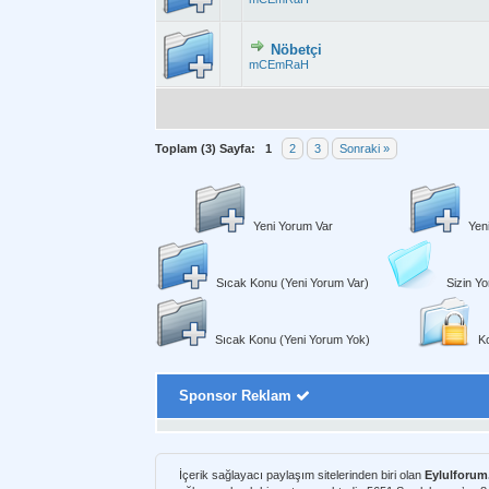
Nöbetçi
Derecelendirme:
mCEmRaH
Toplam (3) Sayfa:
1
2
3
Sonraki »
Yeni Yorum Var
Yen
Sıcak Konu (Yeni Yorum Var)
Sizin Yo
Sıcak Konu (Yeni Yorum Yok)
Ko
Sponsor Reklam
İçerik sağlayacı paylaşım sitelerinden biri olan
Eylulforu