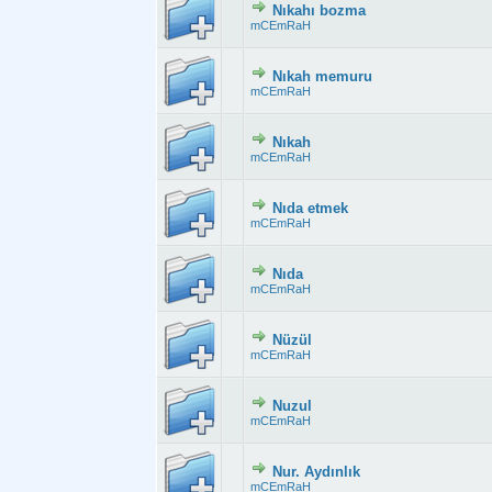
Nıkahı bozma
Derecelendirme:
mCEmRaH
Nıkah memuru
Derecelendirme:
mCEmRaH
Nıkah
Derecelendirme:
mCEmRaH
Nıda etmek
Derecelendirme:
mCEmRaH
Nıda
Derecelendirme: 2
mCEmRaH
Nüzül
Derecelendirme:
mCEmRaH
Nuzul
Derecelendirme:
mCEmRaH
Nur. Aydınlık
Derecelendirme:
mCEmRaH