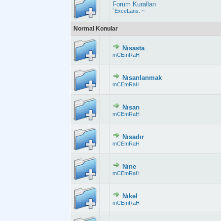
Forum Kuralları
`ExceLans. ~
Normal Konular
Nısasta
Derecelendirme:
mCEmRaH
Nısanlanmak
Derecelendirme:
mCEmRaH
Nısan
Derecelendirme:
mCEmRaH
Nısadır
Derecelendirme:
mCEmRaH
Nıne
Derecelendirme
mCEmRaH
Nıkel
Derecelendirme:
mCEmRaH