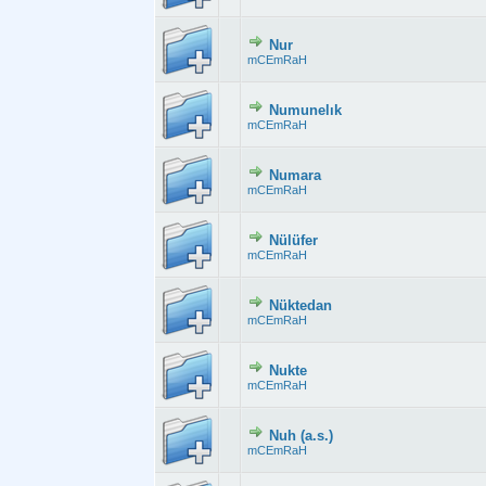
Nur
Derecelendirme:
mCEmRaH
Numunelık
Derecelendirme: 2
mCEmRaH
Numara
Derecelendirme:
mCEmRaH
Nülüfer
Derecelendirme:
mCEmRaH
Nüktedan
Derecelendirme:
mCEmRaH
Nukte
Derecelendirme:
mCEmRaH
Nuh (a.s.)
Derecelendirme:
mCEmRaH