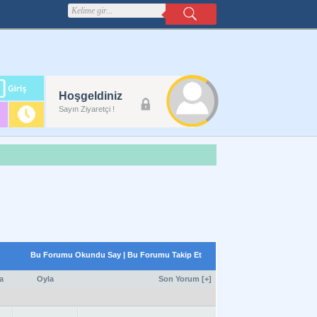
m
Hoşgeldiniz
lanı
Sayın Ziyaretçi !
Bu Forumu Okundu Say
|
Bu Forumu Takip Et
a
Oyla
Son Yorum
[
+
]