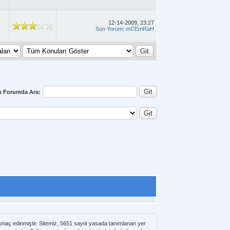
12-14-2009, 23:27
Son Yorum
:
mCEmRaH
u Forumda Ara:
 amaç edinmiştir. Sitemiz, 5651 sayılı yasada tanımlanan yer