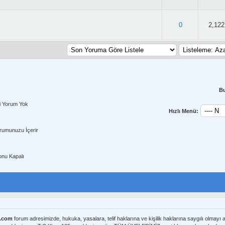
 3.13/5 - 39 oy
0
2,122
B
i Yorum Yok
Hızlı Menü:
rumunuzu İçerir
nu Kapalı
m.com
forum adresimizde, hukuka, yasalara, telif haklarına ve kişilik haklarına saygılı olmayı