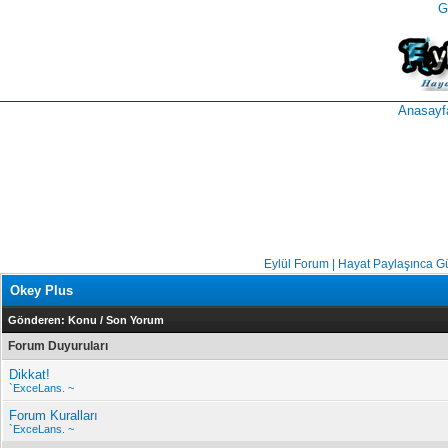
G
takipçi
instagram
takipçi
satın
takipçi
al
hilesi
Anasayf
Eylül Forum | Hayat Paylaşınca G
Okey Plus
Gönderen:
Konu
/
Son Yorum
Forum Duyuruları
Dikkat!
`ExceLans. ~
Forum Kuralları
`ExceLans. ~