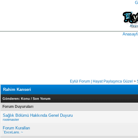
G
takipçi
instagram
takipçi
satın
takipçi
al
hilesi
Anasayf
Eylül Forum | Hayat Paylaşınca Güzel
>
Rahim Kanseri
Gönderen:
Konu
/
Son Yorum
Forum Duyuruları
Sağlık Bölümü Hakkında Genel Duyuru
rootmaster
Forum Kuralları
`ExceLans. ~