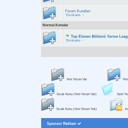
Forum Kuralları
`ExceLans. ~
Normal Konular
Top Eleven Bölümü Yerine Leag
Derecelendirme: 
`ExceLans. ~
Yeni Yorum Var
Yen
Sıcak Konu (Yeni Yorum Var)
Sizin Yo
Sıcak Konu (Yeni Yorum Yok)
Ko
Sponsor Reklam