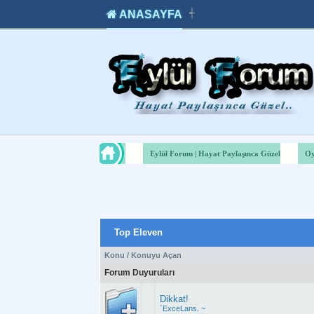
ANASAYFA
┽
takipçi
instagram
takipçi
satın
takipçi
al
hilesi
Eylül Forum | Hayat Paylaşınca Güzel
Oy
Top Eleven
Konu
/
Konuyu Açan
Forum Duyuruları
Dikkat!
`ExceLans. ~