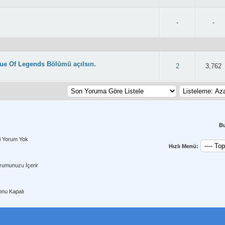
-
-
ue Of Legends Bölümü açılsın.
2.56/5 - 45 oy
2
3,762
B
i Yorum Yok
Hızlı Menü:
rumunuzu İçerir
nu Kapalı