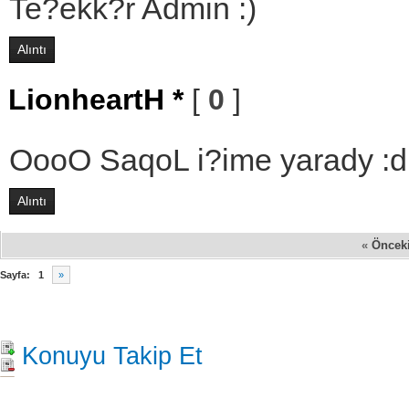
Te?ekk?r Admin :)
Alıntı
LionheartH *
[
0
]
OooO SaqoL i?ime yarady :d 
Alıntı
«
Öncek
Sayfa:
1
»
Konuyu Takip Et