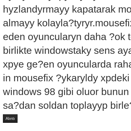
hyzlandyrmayy kapatarak mo
almayy kolayla?tyryr.mousef
eden oyuncularyn daha ?ok ter
birlikte windowstaky sens ay
xpye ge?en oyuncularda raha
in mousefix ?ykaryldy xpdeki 
windows 98 gibi oluor bunun 
sa?dan soldan toplayyp birle
Alıntı