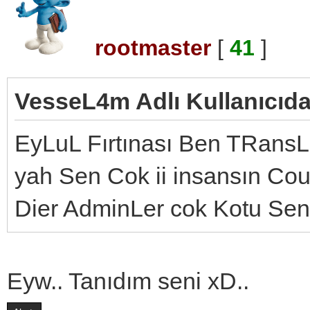
rootmaster
[
41
]
VesseL4m Adlı Kullanıcıdan
EyLuL Fırtınası Ben TRans
yah Sen Cok ii insansın Co
Dier AdminLer cok Kotu Sen
Eyw.. Tanıdım seni xD..