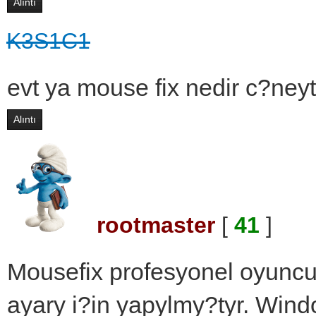
Alıntı
K3S1C1
evt ya mouse fix nedir c?neyt
Alıntı
rootmaster
[
41
]
Mousefix profesyonel oyuncu
ayary i?in yapylmy?tyr. Win