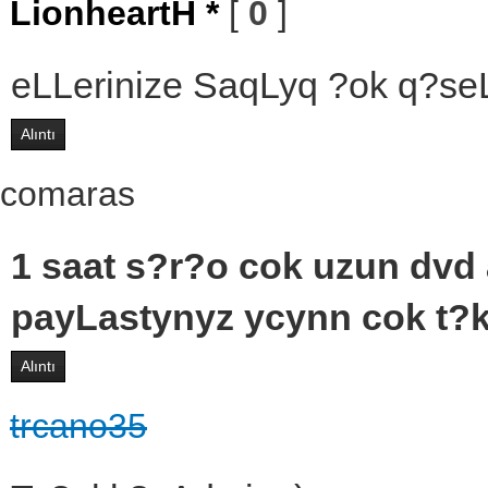
LionheartH *
[
0
]
eLLerinize SaqLyq ?ok q?s
Alıntı
comaras
1 saat s?r?o cok uzun dvd
payLastynyz ycynn cok t?k
Alıntı
trcano35