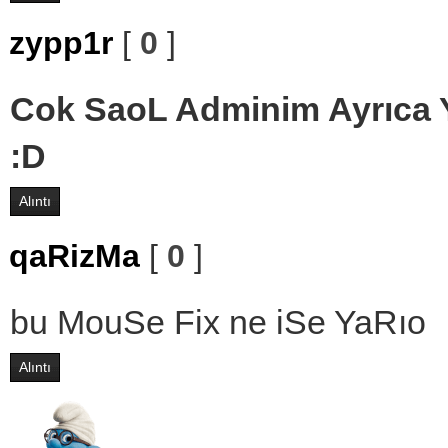
zypp1r
[
0
]
Cok SaoL Adminim Ayrıca
:D
Alıntı
qaRizMa
[
0
]
bu MouSe Fix ne iSe YaRıo
Alıntı