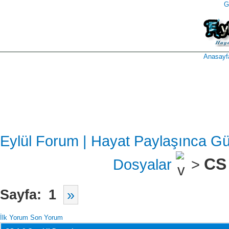
G
takipçi
instagram
takipçi
satın
takipçi
al
hilesi
Anasayf
Eylül Forum | Hayat Paylaşınca Gü
CS 
Dosyalar
>
Sayfa:
1
»
İlk Yorum
Son Yorum