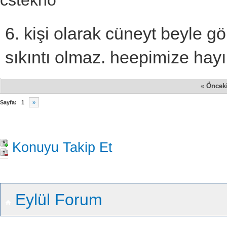
cstekno
6. kişi olarak cüneyt beyle g
sıkıntı olmaz. heepimize hayır
«
Öncek
Sayfa:
1
»
Konuyu Takip Et
Eylül Forum