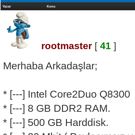
Yazar
Konu
rootmaster
[
41
]
Merhaba Arkadaşlar;
* [---] Intel Core2Duo Q8300
* [---] 8 GB DDR2 RAM.
* [---] 500 GB Harddisk.