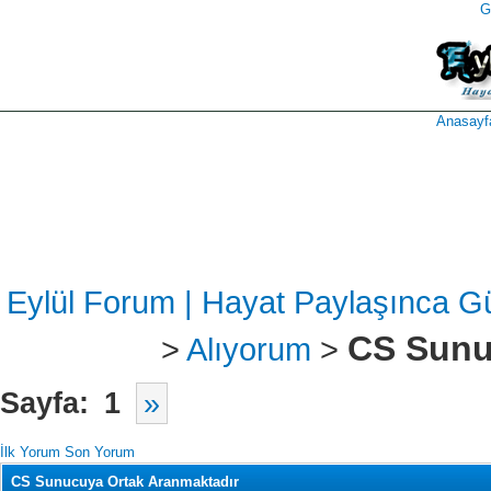
G
takipçi
instagram
takipçi
satın
takipçi
al
hilesi
Anasayf
Eylül Forum | Hayat Paylaşınca G
CS Sunu
>
Alıyorum
>
Sayfa:
1
»
İlk Yorum
Son Yorum
CS Sunucuya Ortak Aranmaktadır