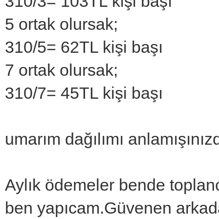
310/3= 103TL kişi başı
5 ortak olursak;
310/5= 62TL kişi başı
7 ortak olursak;
310/7= 45TL kişi başı
umarım dağılımı anlamışınızd
Aylık ödemeler bende toplan
ben yapıcam.Güvenen arkadaş