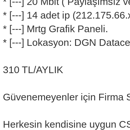
* [---] 20 Mbit ( Paylaşımsız v
* [---] 14 adet ip (212.175.66
* [---] Mrtg Grafik Paneli.
* [---] Lokasyon: DGN Datace
310 TL/AYLIK
Güvenemeyenler için Firma 
Herkesin kendisine uygun CS 