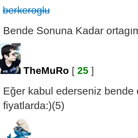
berkeroglu
Bende Sonuna Kadar ortagım
TheMuRo
[
25
]
Eğer kabul ederseniz bende 
fiyatlarda:)(5)