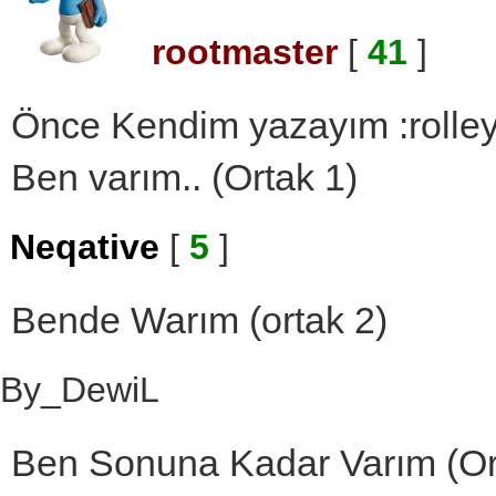
rootmaster
[
41
]
Önce Kendim yazayım :rolley
Ben varım.. (Ortak 1)
Neqative
[
5
]
Bende Warım (ortak 2)
By_DewiL
Ben Sonuna Kadar Varım (Or