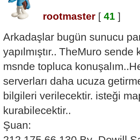
rootmaster
[
41
]
Arkadaşlar bugün sunucu par
yapılmıştır.. TheMuro sende k
msnde topluca konuşalım..He
serverları daha ucuza getirm
bilgileri verilecektir. isteği 
kurabilecektir..
Şuan:
212.175.66.130 By_Dewill Sa