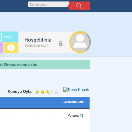
m
Hoşgeldiniz
lanı
Sayın Ziyaretçi !
tek Elemanı aranmaktadır.
Konuyu Oyla:
Gösterim Stili
Yorum:
#1