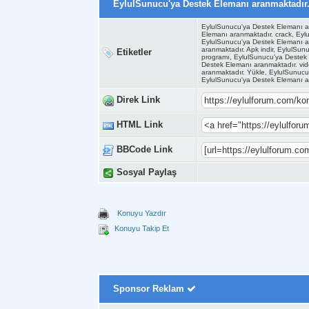
EylulSunucu'ya Destek Elemanı aranmaktadır
EylulSunucu'ya Destek Elemanı a
Elemanı aranmaktadır. crack, Eyl
EylulSunucu'ya Destek Elemanı ar
aranmaktadır. Apk indir, EylulSun
Etiketler
programı, EylulSunucu'ya Destek 
Destek Elemanı aranmaktadır. vid
aranmaktadır. Yükle, EylulSunucu
EylulSunucu'ya Destek Elemanı a
Direk Link
HTML Link
BBCode Link
Sosyal Paylaş
Konuyu Yazdır
Konuyu Takip Et
Sponsor Reklam