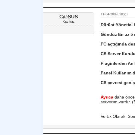
11-04-2009, 20:23
C@SUS
Kayıtsız
Dürüst Yönetici
Gündüz En az 5 
PC açtığında des
CS Server Kurul
Pluginlerden An
Panel Kullanımı
CS çevresi geniş
Ayrıca
daha önce;
serverım vardır. 
Ve Ek Olarak: Som