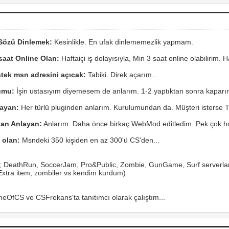
 Sözü Dinlemek:
Kesinlikle. En ufak dinlememezlik yapmam.
saat Online Olan:
Haftaiçi iş dolayısıyla, Min 3 saat online olabilirim. 
tek msn adresini açıcak:
Tabiki. Direk açarım...
umu:
İşin ustasıyım diyemesem de anlarım. 1-2 yaptıktan sonra kaparı
layan:
Her türlü pluginden anlarım. Kurulumundan da. Müşteri isterse 
dan Anlayan:
Anlarım. Daha önce birkaç WebMod editledim. Pek çok ho
 olan:
Msndeki 350 kişiden en az 300'ü CS'den...
 DeathRun, SoccerJam, Pro&Public, Zombie, GunGame, Surf serverla
(Extra item, zombiler vs kendim kurdum)
eOfCS ve CSFrekans'ta tanıtımcı olarak çalıştım...