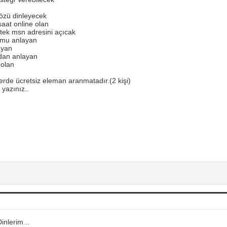
sözü dinleyecek
aat online olan
tek msn adresini açıcak
umu anlayan
ayan
ndan anlayan
 olan
lerde ücretsiz eleman aranmatadır.(2 kişi)
i yazınız..
inlerim ..