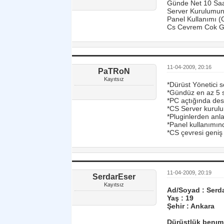
Günde Net 10 Saa
Server Kurulumun
Panel Kullanımı (C
Cs Cevrem Cok Gen
11-04-2009, 20:16
PaTRoN
Kayıtsız
*Dürüst Yönetici s
*Gündüz en az 5 s
*PC açtığında des
*CS Server kurul
*Pluginlerden anla
*Panel kullanımın
*CS çevresi geniş
11-04-2009, 20:19
SerdarEser
Kayıtsız
Ad/Soyad : Serd
Yaş : 19
Şehir : Ankara
Dürüstlük benım 