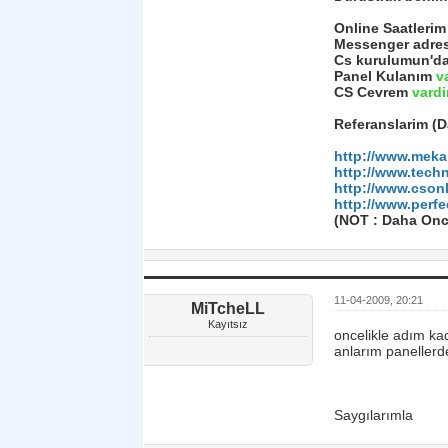
Online Saatleri
Messenger adresi
Cs kurulumun'd
Panel Kulanım
va
CS Cevrem
vardir
Referanslarim (D
http://www.meka
http://www.tech
http://www.cson
http://www.perfe
(NOT : Daha Once
11-04-2009, 20:21
MiTcheLL
Kayıtsız
oncelikle adım ka
anlarım panellerd
Saygılarımla