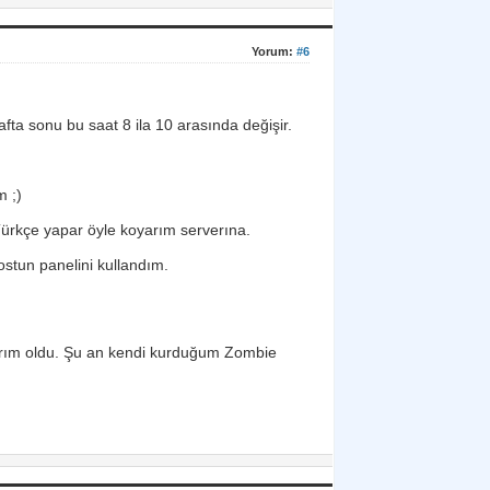
Yorum:
#6
Hafta sonu bu saat 8 ila 10 arasında değişir.
m ;)
Türkçe yapar öyle koyarım serverına.
stun panelini kullandım.
rım oldu. Şu an kendi kurduğum Zombie