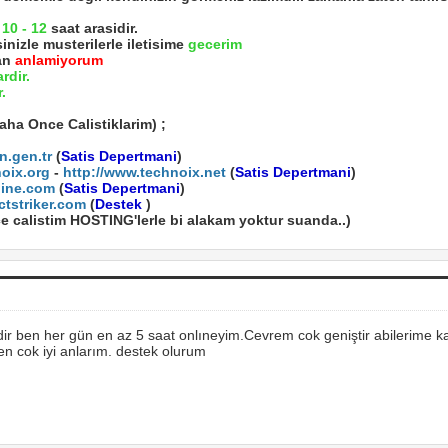
m
10 - 12
saat arasidir.
nizle musterilerle iletisime
gecerim
an
anlamiyorum
rdir.
.
aha Once Calistiklarim) ;
n.gen.tr
(
Satis Depertmani
)
noix.org
-
http://www.technoix.net
(
Satis Depertmani
)
line.com
(
Satis Depertmani
)
ctstriker.com
(
Destek
)
 calistim HOSTING'lerle bi alakam yoktur suanda..)
dir ben her gün en az 5 saat onlıneyim.Cevrem cok geniştir abilerime k
en cok iyi anlarım. destek olurum