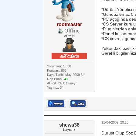
*Dürüst Yönetici 
*Gündüz en az 5 s
*PC açtığında des
*CS Server kurul
rootmaster
*Pluginlerden anl
*Panel kullanımı
ADMİN
*CS çevresi geniş
Yukarıdaki özellik
Gerekli bilgileriniz
Yorumları: 1,630
Konuları: 668
Kayıt Tarihi: May 2009 34
Rep Puanı:
41
AD-SOYAD: Cüneyt
Yaşınız: 34
11-04-2009, 20:15
shewa38
Kayıtsız
Dürüst Olup Söz D