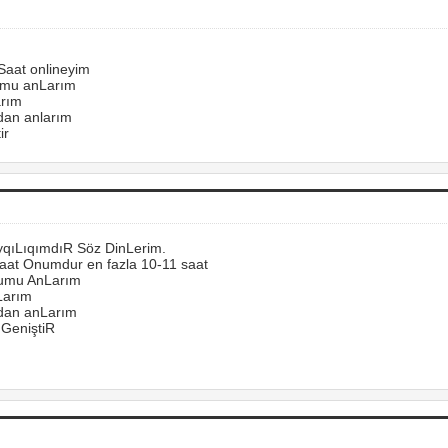
Saat onlineyim
umu anLarım
arım
dan anlarım
ir
qıLıqımdıR Söz DinLerim.
aat Onumdur en fazla 10-11 saat
Lumu AnLarım
Larım
ndan anLarım
GeniştiR