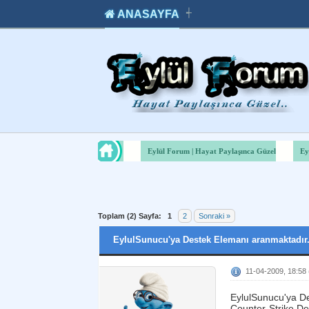
ANASAYFA
┽
takipçi
instagram
takipçi
satın
takipçi
al
hilesi
Eylül Forum | Hayat Paylaşınca Güzel
Ey
Toplam (2) Sayfa:
1
2
Sonraki »
EylulSunucu'ya Destek Elemanı aranmaktadır
11-04-2009, 18:58
EylulSunucu'ya D
Counter-Strike De