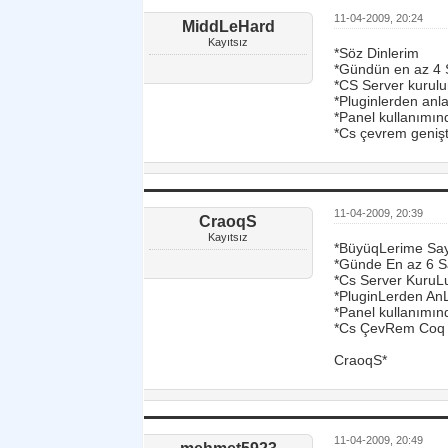
11-04-2009, 20:24
MiddLeHard
Kayıtsız
*Söz Dinlerim
*Gündün en az 4 
*CS Server kurul
*Pluginlerden anl
*Panel kullanımın
*Cs çevrem genişt
11-04-2009, 20:39
CraoqS
Kayıtsız
*BüyüqLerime Say
*Günde En az 6 S
*Cs Server Kuru
*PluginLerden An
*Panel kullanımı
*Cs ÇevRem Coq 
CraoqS*
11-04-2009, 20:49