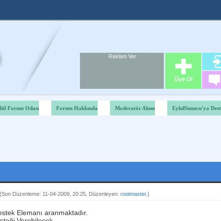
Reklam Ver
Foru
Reklam A
lül Forum Odası
Forum Hakkında
Moderatör Alımı
EylulSunucu'ya Des
Derecelendirme: 3.03/5 - 39 oy
1
2
3
4
5
.
(Son Düzenleme: 11-04-2009, 20:25, Düzenleyen:
rootmaster
.)
estek Elemanı aranmaktadır.
steği Verebilecek