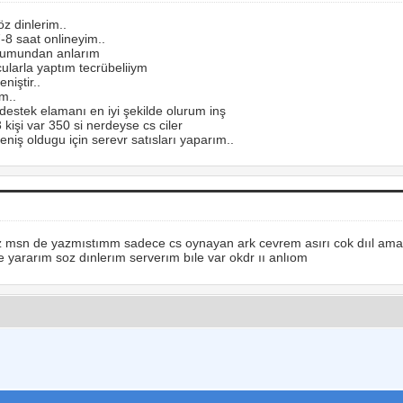
z dinlerim..
-8 saat onlineyim..
ulumundan anlarım
ucularla yaptım tecrübeliiym
niştir..
m..
destek elamanı en iyi şekilde olurum inş
kişi var 350 si nerdeyse cs ciler
eniş oldugu için serevr satısları yaparım..
z msn de yazmıstımm sadece cs oynayan ark cevrem asırı cok dııl ama
 yararım soz dınlerım serverım bıle var okdr ıı anlıom