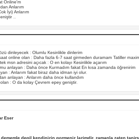
t Online'm
dan Anlarım
ok İyi) Anlarım
iştir ..
özü dinleyecek : Olumlu Kesinlikle dinlerim
aat online olan : Daha fazla 6-7 saat girmeden duramam Tatiller max
tek msn adresini açıcak : O en kolayı Kesinlikle açarım
umu anlayan : Daha önce Kurmadım fakat En kısa zamanda öğrenirim
yan : Anlarım fakat biraz daha idman iyi olur.
dan anlayan : Anlarım daha önce kullandım
 olan : O da kolay Çevrem epey geniştir.
ar Eser
dememle degil kendinizin gormeniz lazimdir. zamanla zaten tanirs