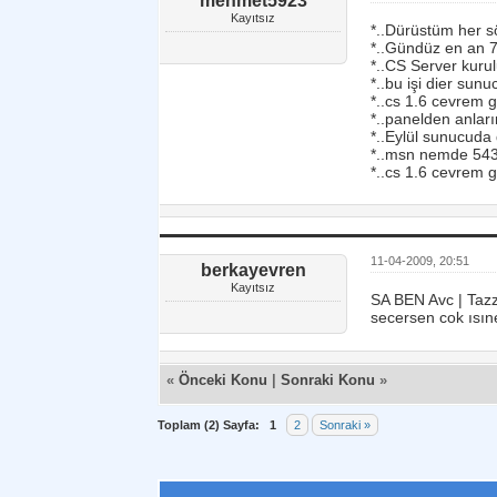
mehmet5923
Kayıtsız
*..Dürüstüm her sö
*..Gündüz en an 7
*..CS Server kur
*..bu işi dier sun
*..cs 1.6 cevrem ge
*..panelden anları
*..Eylül sunucuda 
*..msn nemde 543 
*..cs 1.6 cevrem g
11-04-2009, 20:51
berkayevren
Kayıtsız
SA BEN Avc | Taz
secersen cok ısıne
«
Önceki Konu
|
Sonraki Konu
»
Toplam (2) Sayfa:
1
2
Sonraki »