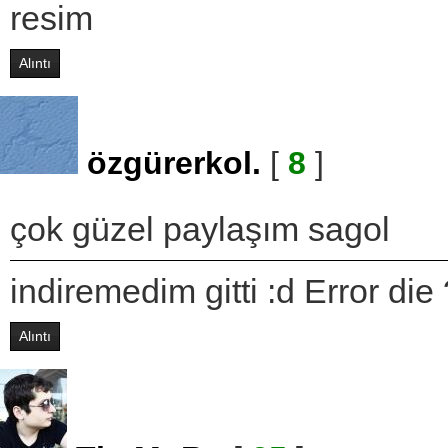
Alıntı
özgürerkol.
[
8
]
çok güzel paylaşım sagol
indiremedim gitti :d Error die 
Alıntı