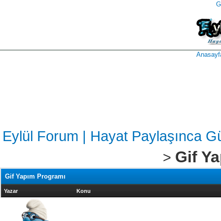
G
takipçi
instagram
takipçi
satın
takipçi
al
hilesi
Anasayf
Eylül Forum | Hayat Paylaşınca G
Gif Y
>
Gif Yapım Programı
Yazar
Konu