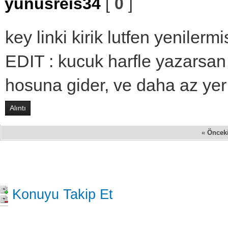
yunusreis34
[
0
]
key linki kirik lutfen yenilermi
EDIT : kucuk harfle yazarsan 
hosuna gider, ve daha az yer 
Alıntı
«
Öncek
Konuyu Takip Et