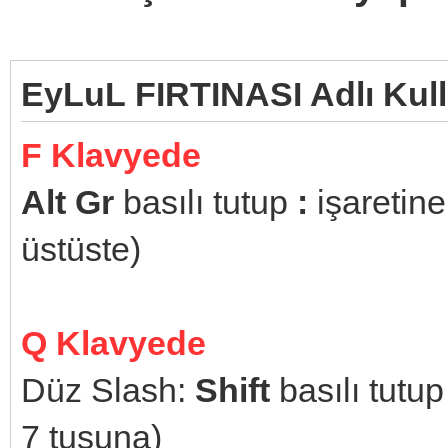
EyLuL FIRTINASI Adlı Kull
F Klavyede
Alt Gr
basılı tutup
:
işaretin
üstüste)
Q Klavyede
Düz Slash:
Shift
basılı tutu
7 tuşuna)