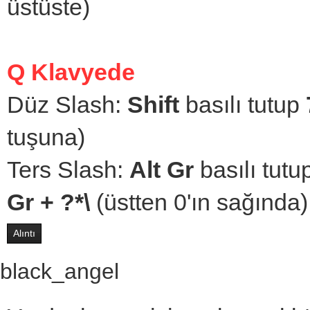
üstüste)
Q Klavyede
Düz Slash:
Shift
basılı tutup
tuşuna)
Ters Slash:
Alt Gr
basılı tutu
Gr + ?*\
(üstten 0'ın sağında)
Alıntı
black_angel