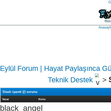
G
takipçi
instagram
takipçi
satın
takipçi
al
hilesi
Anasayf
Eylül Forum | Hayat Paylaşınca Gü
Teknik Destek
>
Slash işareti (/) sorunu
Yazar
Konu
black_angel