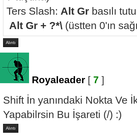
Ters Slash:
Alt Gr
basılı tut
Alt Gr + ?*\
(üstten 0'ın sağ
Alıntı
Royaleader
[
7
]
Shift İn yanındaki Nokta Ve 
Yapabilrsin Bu İşareti (/) :)
Alıntı